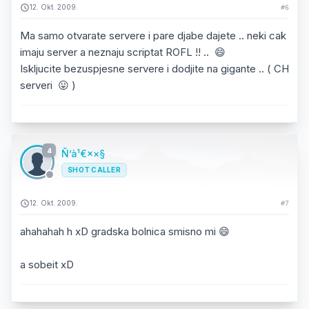
12. Okt. 2009.
#6
Ma samo otvarate servere i pare djabe dajete .. neki cak
imaju server a neznaju scriptat ROFL !! .. 😄
Iskljucite bezuspjesne servere i dodjite na gigante .. ( CH
serveri 😛 )
4
Ñ’à¹€××§
SHOT CALLER
12. Okt. 2009.
#7
ahahahah h xD gradska bolnica smisno mi 😄
a sobeit xD