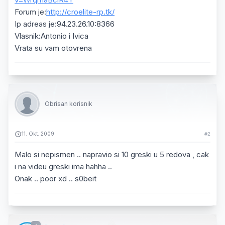
Forum je:
http://croelite-rp.tk/
Ip adreas je:94.23.26.10:8366
Vlasnik:Antonio i Ivica
Vrata su vam otovrena
Obrisan korisnik
11. Okt. 2009.
#2
Malo si nepismen .. napravio si 10 greski u 5 redova , cak
i na videu greski ima hahha ..
Onak .. poor xd .. s0beit