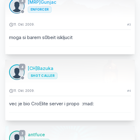
4
[MRP]Gunjac
ENFORCER
11. Okt. 2009.
#3
moga si barem s0beit iskljucit
4
[CH]Bazuka
SHOT CALLER
11. Okt. 2009.
#4
vec je bio CroElite server i propo :mad:
3
antfuce