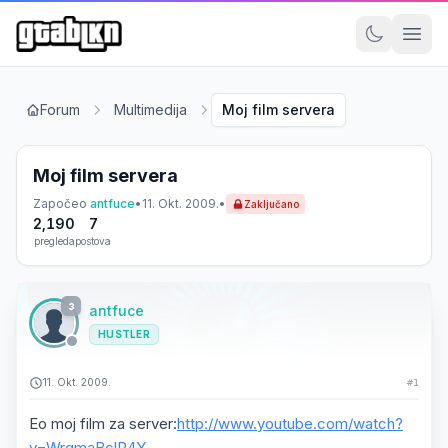
Forum
Multimedija
Moj film servera
Moj film servera
Započeo
antfuce
•
11. Okt. 2009.
•
Zaključano
2,190
7
pregleda
postova
3
antfuce
HUSTLER
11. Okt. 2009.
#1
Eo moj film za server:
http://www.youtube.com/watch?
v=WrqmaBclR4Y