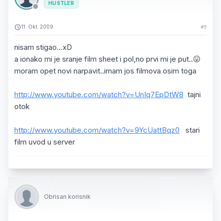
HUSTLER
11. Okt. 2009.
#5
nisam stigao...xD
a ionako mi je sranje film sheet i pol,no prvi mi je put..😛
moram opet novi narpavit..imam jos filmova osim toga
http://www.youtube.com/watch?v=UnIq7EpDtW8
tajni
otok
http://www.youtube.com/watch?v=9YcUattBqz0
stari
film uvod u server
Obrisan korisnik