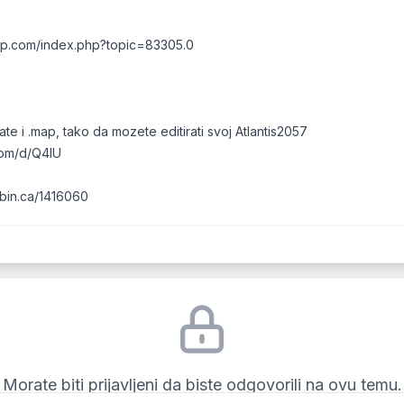
-mp.com/index.php?topic=83305.0
te i .map, tako da mozete editirati svoj Atlantis2057
.com/d/Q4IU
ebin.ca/1416060
Morate biti prijavljeni da biste odgovorili na ovu temu.