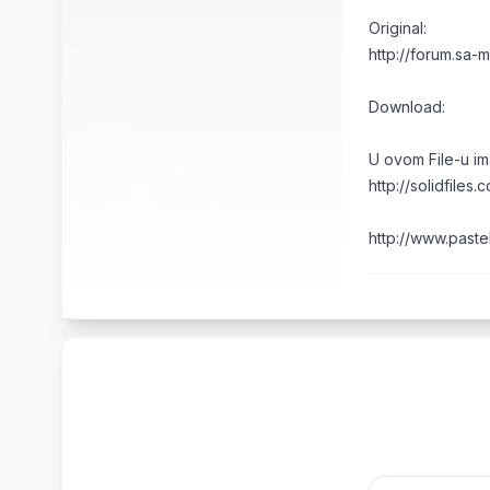
Original:
http://forum.sa
Download:
U ovom File-u ima
http://solidfiles
http://www.past