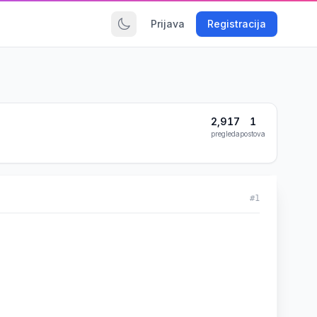
Prijava
Registracija
2,917
1
pregleda
postova
#1