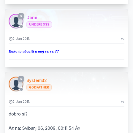
5
Dane
UNDERBOSS
2. Jun 2011.
#2
Kako to ubaciti u moj server??
5
System32
GODFATHER
2. Jun 2011.
#3
dobro si?
Â« na: Svibanj 06, 2009, 00:11:54 Â»