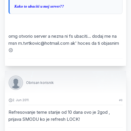
Kako to ubaciti u moj server??
omg otvorio server a nezna ni fs ubaciti... dodaj me na
msn m.tvrtkovic@hotmail.com ak' hoces da ti objasnim
☹️
Obrisan korisnik
2. Jun 2011.
#8
Refresovanje teme starije od 10 dana ovo je 2god ,
prijava SMODU ko je refresh LOCK!