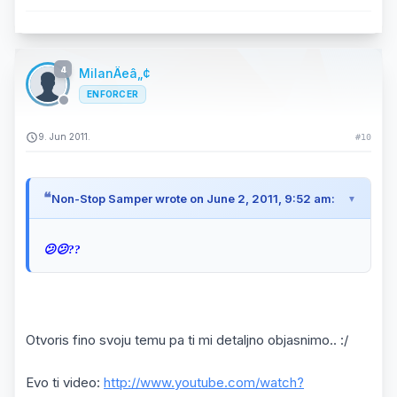
4
MilanÄeâ„¢
ENFORCER
9. Jun 2011.
#10
Non-Stop Samper wrote on June 2, 2011, 9:52 am:
😕😕??
Otvoris fino svoju temu pa ti mi detaljno objasnimo.. :/
Evo ti video:
http://www.youtube.com/watch?