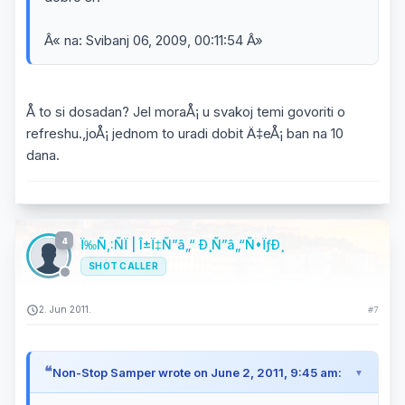
Â« na: Svibanj 06, 2009, 00:11:54 Â»
Å to si dosadan? Jel moraÅ¡ u svakoj temi govoriti o
refreshu.,joÅ¡ jednom to uradi dobit Ä‡eÅ¡ ban na 10
dana.
4
Ï‰Ñ‚:ÑÏ | Î±Ï‡Ñ”â„“ Ð¸Ñ”â„“Ñ•ÏƒÐ¸
SHOT CALLER
2. Jun 2011.
#7
Non-Stop Samper wrote on June 2, 2011, 9:45 am: