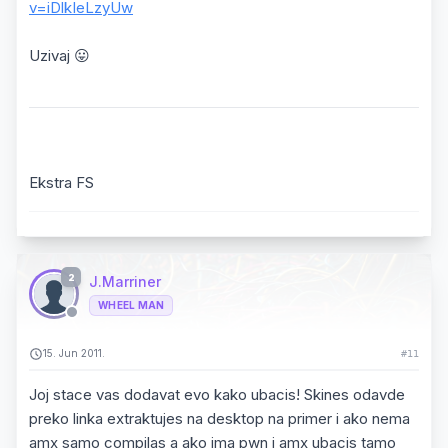
v=iDlkIeLzyUw
Uzivaj 😛
Ekstra FS
2
J.Marriner
WHEEL MAN
15. Jun 2011.
#11
Joj stace vas dodavat evo kako ubacis! Skines odavde
preko linka extraktujes na desktop na primer i ako nema
amx samo compilas a ako ima pwn i amx ubacis tamo