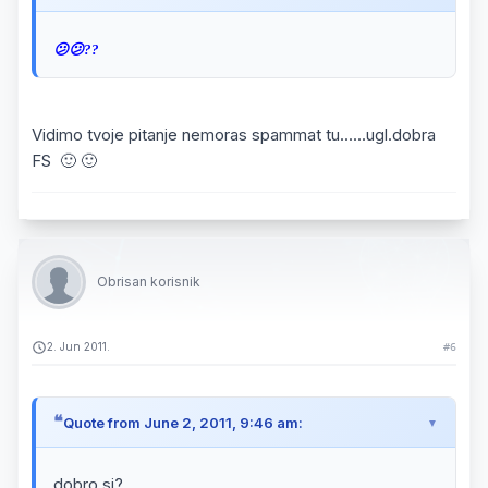
😕😕??
Vidimo tvoje pitanje nemoras spammat tu......ugl.dobra
FS 🙂 🙂
Obrisan korisnik
2. Jun 2011.
#6
Quote from June 2, 2011, 9:46 am:
dobro si?