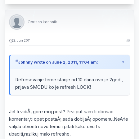
Obrisan korisnik
2. Jun 2011.
#9
Johnny wrote on June 2, 2011, 11:04 am:
Refresovanje teme starije od 10 dana ovo je 2god ,
prijava SMODU ko je refresh LOCK!
Jel ti vidiÅ¡ gore moj post? Prvi put sam ti obrisao
komentar,ti opet postaÅ¡,sada dobijaÅ¡ opomenu.NeÄ‡e
valjda otvoriti novu temu i pitati kako ovu fs
ubaciti,razlikuj malo refreshe.