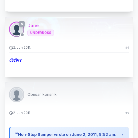
5
Dane
UNDERBOSS
2. Jun 2011.
#4
😕😕??
Obrisan korisnik
2. Jun 2011.
#5
Non-Stop Samper wrote on June 2, 2011, 9:52 am: