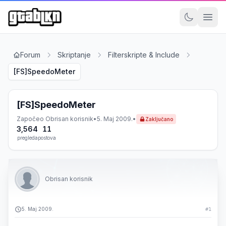
Forum
Skriptanje
Filterskripte & Include
[FS]SpeedoMeter
[FS]SpeedoMeter
Započeo
Obrisan korisnik
•
5. Maj 2009.
•
Zaključano
3,564
11
pregleda
postova
Obrisan korisnik
5. Maj 2009.
#1