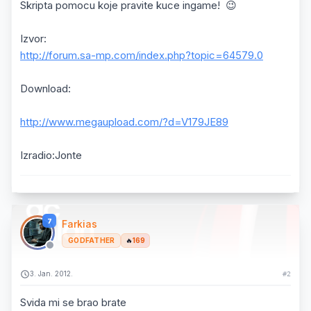
Skripta pomocu koje pravite kuce ingame! 😉
Izvor:
http://forum.sa-mp.com/index.php?topic=64579.0
Download:
http://www.megaupload.com/?d=V179JE89
Izradio:Jonte
7
Farkias
GODFATHER
🔥
169
3. Jan. 2012.
#2
Svida mi se brao brate