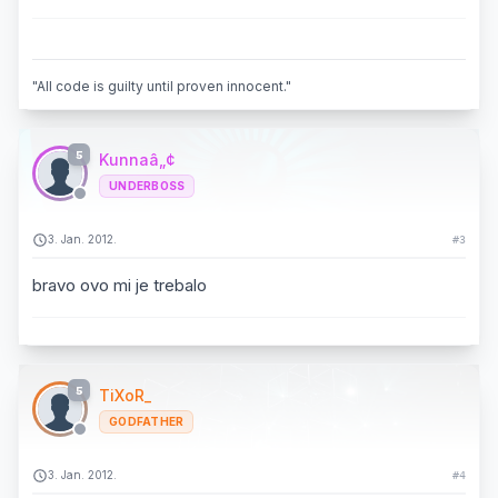
"All code is guilty until proven innocent."
5
Kunnaâ„¢
UNDERBOSS
3. Jan. 2012.
#3
bravo ovo mi je trebalo
5
TiXoR_
GODFATHER
3. Jan. 2012.
#4