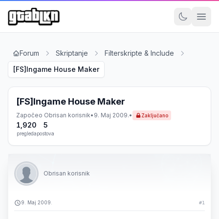
Forum
Skriptanje
Filterskripte & Include
[FS]Ingame House Maker
[FS]Ingame House Maker
Započeo
Obrisan korisnik
•
9. Maj 2009.
•
Zaključano
1,920
5
pregleda
postova
Obrisan korisnik
9. Maj 2009.
#1