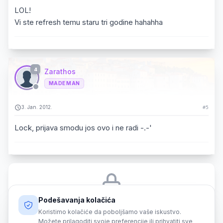
LOL!
Vi ste refresh temu staru tri godine hahahha
4
Zarathos
MADE MAN
3. Jan. 2012.
#5
Lock, prijava smodu jos ovo i ne radi -.-'
Podešavanja kolačića
Morate biti prijavljeni da biste odgovorili na ovu temu.
Koristimo kolačiće da poboljšamo vaše iskustvo.
Možete prilagoditi svoje preferencije ili prihvatiti sve