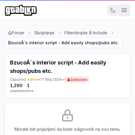
Forum
Skriptanje
Filterskripte & Include
BzucoÂ´s interior script - Add easily shops/pubs etc.
BzucoÂ´s interior script - Add easily
shops/pubs etc.
Započeo
admin
•
17. Maj 2009.
•
Zaključano
1,290
1
pregleda
postova
Morate biti prijavljeni da biste odgovorili na ovu temu.