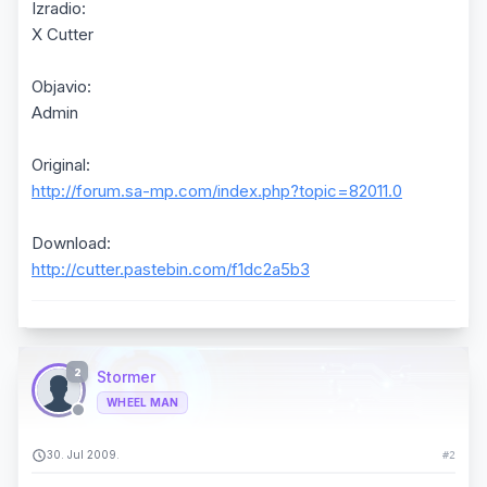
Izradio:
X Cutter
Objavio:
Admin
Original:
http://forum.sa-mp.com/index.php?topic=82011.0
Download:
http://cutter.pastebin.com/f1dc2a5b3
2
Stormer
WHEEL MAN
30. Jul 2009.
#2