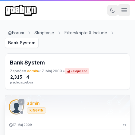
Forum
Skriptanje
Filterskripte & Include
Bank System
Bank System
Započeo
admin
•
17. Maj 2009.
•
Zaključano
2,315
4
pregleda
postova
5
admin
KINGPIN
17. Maj 2009.
#1