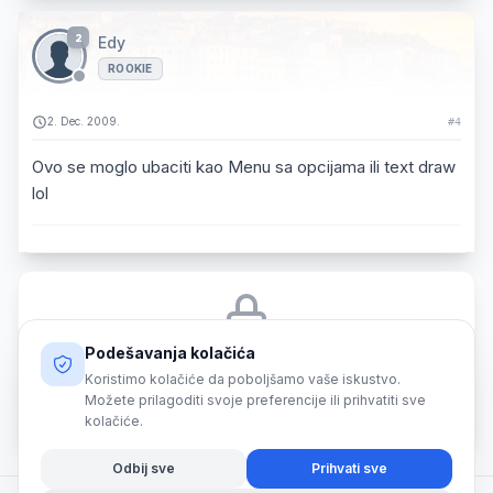
2
Edy
ROOKIE
2. Dec. 2009.
#4
Ovo se moglo ubaciti kao Menu sa opcijama ili text draw
lol
Podešavanja kolačića
Morate biti prijavljeni da biste odgovorili na ovu temu.
Koristimo kolačiće da poboljšamo vaše iskustvo.
Možete prilagoditi svoje preferencije ili prihvatiti sve
Prijava
kolačiće.
Odbij sve
Prihvati sve