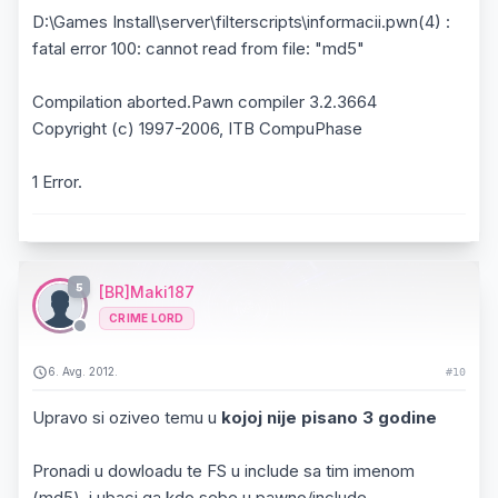
D:\Games Install\server\filterscripts\informacii.pwn(4) :
fatal error 100: cannot read from file: "md5"
Compilation aborted.Pawn compiler 3.2.3664
Copyright (c) 1997-2006, ITB CompuPhase
1 Error.
5
[BR]Maki187
CRIME LORD
6. Avg. 2012.
#10
Upravo si oziveo temu u
kojoj nije pisano 3 godine
Pronadi u dowloadu te FS u include sa tim imenom
(md5), i ubaci ga kdo sebe u pawno/include