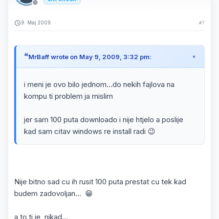
9. Maj 2009.
#7
MrBaff wrote on May 9, 2009, 3:32 pm:
i meni je ovo bilo jednom...do nekih fajlova na
kompu ti problem ja mislim
jer sam 100 puta downloado i nije htjelo a poslije
kad sam citav windows re install radi 😉
Nije bitno sad cu ih rusit 100 puta prestat cu tek kad
budem zadovoljan... 😁
a to ti je nikad...