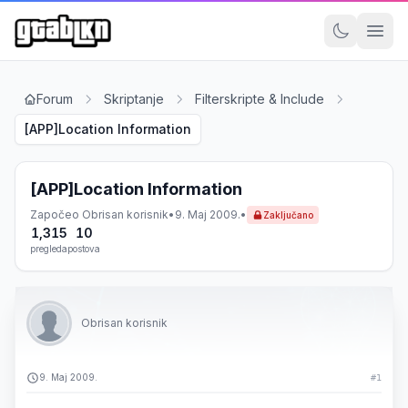
Forum
Skriptanje
Filterskripte & Include
[APP]Location Information
[APP]Location Information
Započeo
Obrisan korisnik
•
9. Maj 2009.
•
Zaključano
1,315
10
pregleda
postova
Obrisan korisnik
9. Maj 2009.
#1