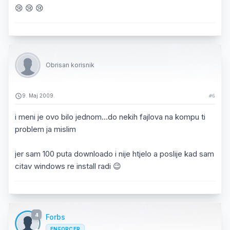
😢 😢 😢
Obrisan korisnik
9. Maj 2009.
#6
i meni je ovo bilo jednom...do nekih fajlova na kompu ti
problem ja mislim
jer sam 100 puta downloado i nije htjelo a poslije kad sam
citav windows re install radi 😉
4
Forbs
ENFORCER