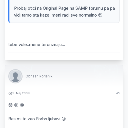
Probaj otici na Original Page na SAMP forumu pa pa
vidi tamo sta kaze, meni radi sve normalno 😉
tebe vole..mene teroriziraju...
Obrisan korisnik
9. Maj 2009.
#5
😢 😢 😢
Bas mi te zao Forbs ljubavi 😉