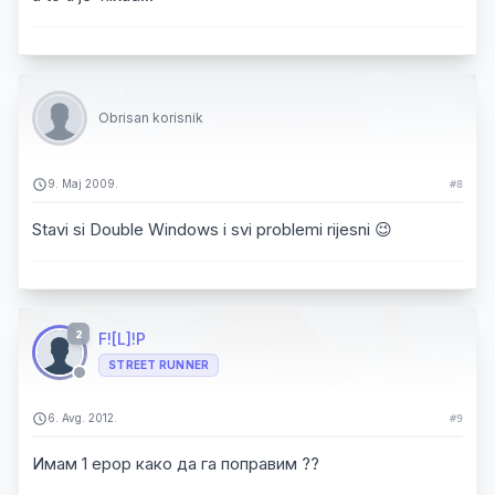
Obrisan korisnik
9. Maj 2009.
#8
Stavi si Double Windows i svi problemi rijesni 😉
2
F![L]!P
STREET RUNNER
6. Avg. 2012.
#9
Имам 1 ерор како да га поправим ??