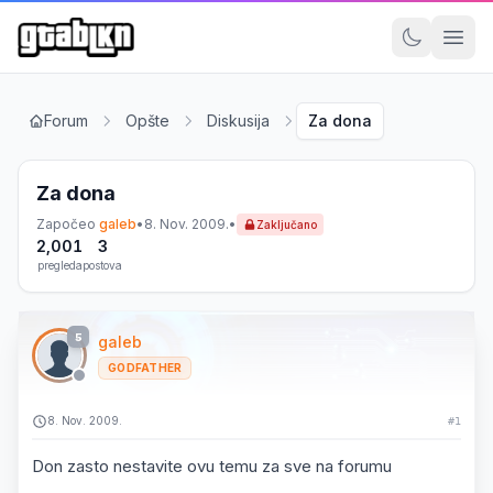
Forum
Opšte
Diskusija
Za dona
Za dona
Započeo
galeb
•
8. Nov. 2009.
•
Zaključano
2,001
3
pregleda
postova
5
galeb
GODFATHER
8. Nov. 2009.
#1
Don zasto nestavite ovu temu za sve na forumu