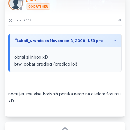
GODFATHER
8. Nov. 2009.
#3
Lukaâ„¢ wrote on November 8, 2009, 1:59 pm:
obrisi si inbox xD
btw. dobar predlog (predlog lol)
necu jer ima vise korisnih poruka nego na cijelom forumu
xD