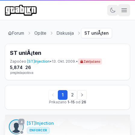
Forum
Opšte
Diskusija
ST uniÅ¡ten
ST uniÅ¡ten
Započeo
[ST]Injection
•
13. Okt. 2009.
•
Zaključano
5,874
26
pregleda
postova
1
2
Prikazano
1
–
15
od
26
4
[ST]Injection
ENFORCER