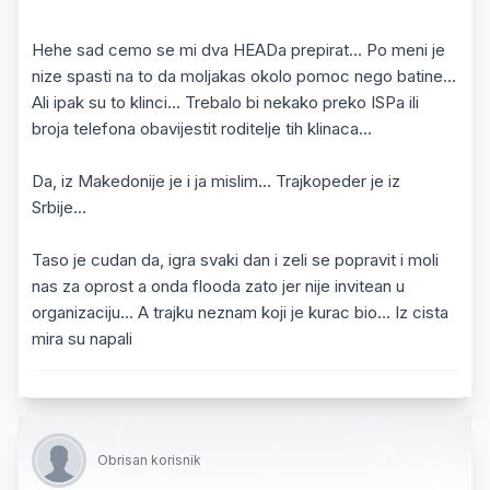
Hehe sad cemo se mi dva HEADa prepirat... Po meni je
nize spasti na to da moljakas okolo pomoc nego batine...
Ali ipak su to klinci... Trebalo bi nekako preko ISPa ili
broja telefona obavijestit roditelje tih klinaca...
Da, iz Makedonije je i ja mislim... Trajkopeder je iz
Srbije...
Taso je cudan da, igra svaki dan i zeli se popravit i moli
nas za oprost a onda flooda zato jer nije invitean u
organizaciju... A trajku neznam koji je kurac bio... Iz cista
mira su napali
Obrisan korisnik