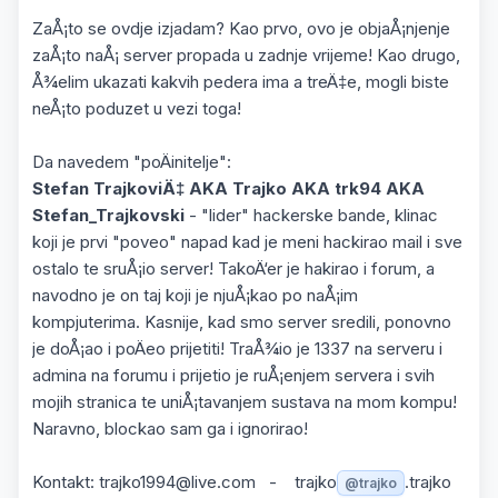
ZaÅ¡to se ovdje izjadam? Kao prvo, ovo je objaÅ¡njenje
zaÅ¡to naÅ¡ server propada u zadnje vrijeme! Kao drugo,
Å¾elim ukazati kakvih pedera ima a treÄ‡e, mogli biste
neÅ¡to poduzet u vezi toga!
Da navedem "poÄinitelje":
Stefan TrajkoviÄ‡ AKA Trajko AKA trk94 AKA
Stefan_Trajkovski
- "lider" hackerske bande, klinac
koji je prvi "poveo" napad kad je meni hackirao mail i sve
ostalo te sruÅ¡io server! TakoÄ‘er je hakirao i forum, a
navodno je on taj koji je njuÅ¡kao po naÅ¡im
kompjuterima. Kasnije, kad smo server sredili, ponovno
je doÅ¡ao i poÄeo prijetiti! TraÅ¾io je 1337 na serveru i
admina na forumu i prijetio je ruÅ¡enjem servera i svih
mojih stranica te uniÅ¡tavanjem sustava na mom kompu!
Naravno, blockao sam ga i ignorirao!
Kontakt: trajko1994@live.com - trajko
.trajko
@trajko