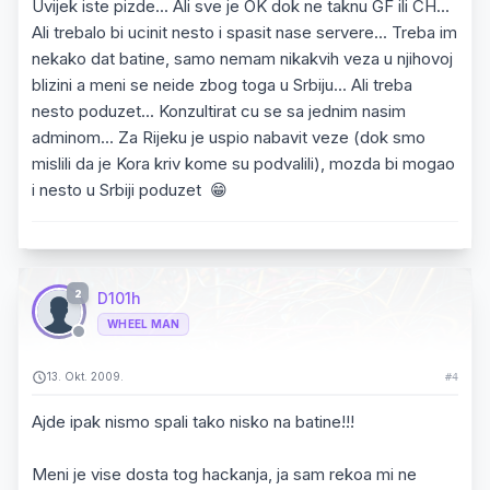
Uvijek iste pizde... Ali sve je OK dok ne taknu GF ili CH...
Ali trebalo bi ucinit nesto i spasit nase servere... Treba im
nekako dat batine, samo nemam nikakvih veza u njihovoj
blizini a meni se neide zbog toga u Srbiju... Ali treba
nesto poduzet... Konzultirat cu se sa jednim nasim
adminom... Za Rijeku je uspio nabavit veze (dok smo
mislili da je Kora kriv kome su podvalili), mozda bi mogao
i nesto u Srbiji poduzet 😁
2
D101h
WHEEL MAN
13. Okt. 2009.
#4
Ajde ipak nismo spali tako nisko na batine!!!
Meni je vise dosta tog hackanja, ja sam rekoa mi ne