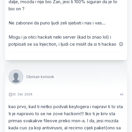
dalje, mozda i nije bio Zan, jesi ti 100% siguran da je to
bio on ?
Ne zaboravi da puno ljudi zeli sjebati i nas i vas...
Mogu i ja otici hackati neki server (kad bi znao lol) i
potpisati se sa Injection, i ljudi ce mislit da si ti hackao 😉
Obrisan korisnik
13. Okt. 2009.
#8
kao prvo, kad ti netko podvali keylogera i napravi ti to sta
ti je napravio to se ne zove hackom!!! tko ti je kriv sta
primas svakakve fileove preko msn-a. I da, jesi mozda
kada cuo za koji antivirusni, al recimo cijeli paket(ono sa