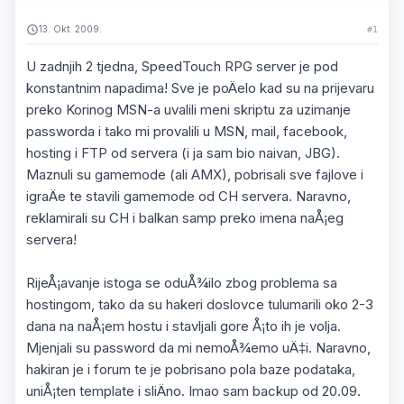
13. Okt. 2009.
#1
U zadnjih 2 tjedna, SpeedTouch RPG server je pod
konstantnim napadima! Sve je poÄelo kad su na prijevaru
preko Korinog MSN-a uvalili meni skriptu za uzimanje
passworda i tako mi provalili u MSN, mail, facebook,
hosting i FTP od servera (i ja sam bio naivan, JBG).
Maznuli su gamemode (ali AMX), pobrisali sve fajlove i
igraÄe te stavili gamemode od CH servera. Naravno,
reklamirali su CH i balkan samp preko imena naÅ¡eg
servera!
RijeÅ¡avanje istoga se oduÅ¾ilo zbog problema sa
hostingom, tako da su hakeri doslovce tulumarili oko 2-3
dana na naÅ¡em hostu i stavljali gore Å¡to ih je volja.
Mjenjali su password da mi nemoÅ¾emo uÄ‡i. Naravno,
hakiran je i forum te je pobrisano pola baze podataka,
uniÅ¡ten template i sliÄno. Imao sam backup od 20.09.