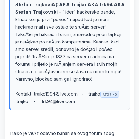
Stefan TrajkoviÄ‡ AKA Trajko AKA trk94 AKA
Stefan_Trajkovski
- "lider" hackerske bande,
klinac koji je prvi "poveo" napad kad je meni
hackirao mail i sve ostalo te sruÅ¡io server!
TakoÄ‘er je hakirao i forum, a navodno je on taj koji
je njuÅ¡kao po naÅ¡im kompjuterima. Kasnije, kad
smo server sredili, ponovno je doÅ¡ao i poÄeo
prijetiti! TraÅ¾io je 1337 na serveru i admina na
forumu i prijetio je ruÅ¡enjem servera i svih mojih
stranica te uniÅ¡tavanjem sustava na mom kompu!
Naravno, blockao sam ga i ignorirao!
Kontakt: trajko1994@live.com - trajko
@trajko
.trajko - trk94@live.com
Trajko je veÄ‡ odavno banan sa ovog forum zbog