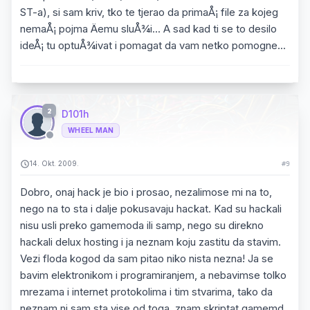
ST-a), si sam kriv, tko te tjerao da primaÅ¡ file za kojeg
nemaÅ¡ pojma Äemu sluÅ¾i... A sad kad ti se to desilo
ideÅ¡ tu optuÅ¾ivat i pomagat da vam netko pomogne...
2
D101h
WHEEL MAN
14. Okt. 2009.
#9
Dobro, onaj hack je bio i prosao, nezalimose mi na to,
nego na to sta i dalje pokusavaju hackat. Kad su hackali
nisu usli preko gamemoda ili samp, nego su direkno
hackali delux hosting i ja neznam koju zastitu da stavim.
Vezi floda kogod da sam pitao niko nista nezna! Ja se
bavim elektronikom i programiranjem, a nebavimse tolko
mrezama i internet protokolima i tim stvarima, tako da
neznam ni sam sta vise od toga, znam skriptat gamemd,