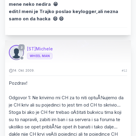
mene neko nedira 😁
edit:I meni je Trajko poslao keylogger,ali nezna
samo on da hacka 😄 😄
2
[ST]Michele
WHEEL MAN
14. Okt. 2009.
#12
Pozdrav!
Odgovor 1: Ne krivimo mi CH za to niti optuÅ¾ujemo da
je CH kriv ali su pojedinci to jest tim od CH to skrivio...
Stoga bi ako je CH fer trebao oÄ‡itati bukvicu tima koji
su to napravili, zabiti im ban i sa servera i sa foruma te
ukoliko se opet pribliÅ¾e opet ih banati i tako dalje...
dakle nije CH krvi veÄ‡i pojedinci ali te pojedince CH