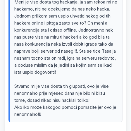
Meni je vise dosta tog hackanja, ja sam rekoa mi ne
hackamo, niti ne ocekujemo da nas neko hacka.
Jednom prilikom sam uspio uhvatid nekog od tih
hackera online i pittga zasto sve to? On meni a
konkurencija sta i otisao offline. Jednostavno nek
nas puste vise na miru ti hackeri a ko god bila ta
nasa konkurencija neka izvoli dobit igrace tako da
naprave bolji server od naseg!!!. Sta se tice Tasa ja
neznam tocno sta on radi, igra na serveru redovito,
a doduse mislim da je jedini sa kojim sam se ikad
ista uspio dogovoriti!
Stvarno mi je vise dosta tih gluposti, ovo je vise
nenormalno prije mjesec dana nije bilo ni blizu
tome, dosad nikad nisu hacklali toliko!
Ako iko moze kakogod pomoci pomazite jer ovo je
nenormalno!!!