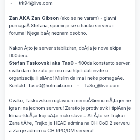
- trk94@live.com
Zan AKA Zan_Gibson
(ako se ne varam) - glavni
pomagaÄ Stefana, spominje se u hacku servera i
foruma! Njega baÅ¡ neznam osobno.
Nakon Å¡to je server stabiliziran, doÅ¡la je nova ekipa
fl00dera:
Stefan Taskovski aka Tas0
- fl00da konstanto server,
svaki dan i to zato jer mu nisu htjeli dati invite u
organizaciju ili sliÄno! Mislim da ima i neke pomagaÄe.
Kontakt: Taso0@hotmail.com - TaSo_@live.com
Ovako, Taskovskom uglavnom nemoÅ¾emo niÅ¡ta jer ne
igra ni na jednom serveru! Zaratio je protiv svik i tipiÄan je
klinac-kloÅ¡ar koji oÄ‡e malo slave... Ali Å¡to se Trajka i
Zana tiÄ‡e, Trajko je HEAD admina na CH CoD 2 serveru
a Zan je admin na CH RPG/DM serveru!