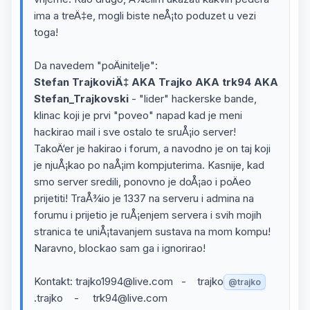
ima a treÄ‡e, mogli biste neÅ¡to poduzet u vezi
toga!
Da navedem "poÄinitelje":
Stefan TrajkoviÄ‡ AKA Trajko AKA trk94 AKA
Stefan_Trajkovski
- "lider" hackerske bande,
klinac koji je prvi "poveo" napad kad je meni
hackirao mail i sve ostalo te sruÅ¡io server!
TakoÄ‘er je hakirao i forum, a navodno je on taj koji
je njuÅ¡kao po naÅ¡im kompjuterima. Kasnije, kad
smo server sredili, ponovno je doÅ¡ao i poÄeo
prijetiti! TraÅ¾io je 1337 na serveru i admina na
forumu i prijetio je ruÅ¡enjem servera i svih mojih
stranica te uniÅ¡tavanjem sustava na mom kompu!
Naravno, blockao sam ga i ignorirao!
Kontakt: trajko1994@live.com - trajko
@trajko
.trajko - trk94@live.com