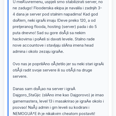
U meÄ‘uvremenu, uspjeli smo stabilizirati server, no
ne zadugo! Flooderska ekipa je navalila i zadnjih 3-
4 dana je server pod stalnim napadima! Kad god
doÄ‘em, neki igraÄi imaju IDeve preko 120, a od
pretjeranog flooda, hosting (server) pada i do 5
puta dnevno! Sad su gore doÅ¡li sa nekim
hackovima i poÄeli si davati levele. Stalno rade
nove accountove i stavljaju sliÄna imena head
admina i okolo zezaju igraÄe.
Ovo nas je popriliÄno oÅ¡tetilo jer su neki stari igraÄi
otiÅ¡li radit svoje servere ili su otiÅ¡li na druge
servere.
Danas sam doÅ¡ao na server i igraÄ
Dajgoro_StaGjic (sliÄno ime kao Dajgorovo) je imao
gamemastera, level 13 i masakrirao je igraÄe okolo i
psovao! NaÅ¡i admin i gm leveli su kodirani i
NEMOGUÄ†E ih je nikakvim cheatom postaviti!