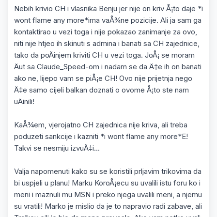
Nebih krivio CH i vlasnika Benju jer nije on kriv Å¡to daje *i
wont flame any more*ima vaÅ¾ne pozicije. Ali ja sam ga
kontaktirao u vezi toga i nije pokazao zanimanje za ovo,
niti nije htjeo ih skinuti s admina i banati sa CH zajednice,
tako da poÄinjem kriviti CH u vezi toga. JoÅ¡ se moram
Äut sa Claude_Speed-om i nadam se da Ä‡e ih on banati
ako ne, lijepo vam se piÅ¡e CH! Ovo nije prijetnja nego
Ä‡e samo cijeli balkan doznati o ovome Å¡to ste nam
uÄinili!
KaÅ¾em, vjerojatno CH zajednica nije kriva, ali treba
poduzeti sankcije i kazniti *i wont flame any more*E!
Takvi se nesmiju izvuÄ‡i...
Valja napomenuti kako su se koristili prljavim trikovima da
bi uspjeli u planu! Marku KoroÅ¡ecu su uvalili istu foru ko i
meni i maznuli mu MSN i preko njega uvalili meni, a njemu
su vratili! Marko je mislio da je to napravio radi zabave, ali