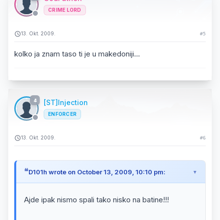
CRIME LORD
13. Okt. 2009.
#5
kolko ja znam taso ti je u makedoniji...
4
[ST]Injection
ENFORCER
13. Okt. 2009.
#6
D101h wrote on October 13, 2009, 10:10 pm:
Ajde ipak nismo spali tako nisko na batine!!!