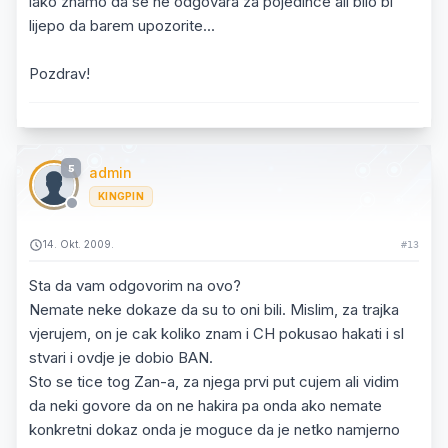
iako znamo da se ne odgovara za pojedince ali bilo bi
lijepo da barem upozorite...
Pozdrav!
5
admin
KINGPIN
14. Okt. 2009.
#13
Sta da vam odgovorim na ovo?
Nemate neke dokaze da su to oni bili. Mislim, za trajka
vjerujem, on je cak koliko znam i CH pokusao hakati i sl
stvari i ovdje je dobio BAN.
Sto se tice tog Zan-a, za njega prvi put cujem ali vidim
da neki govore da on ne hakira pa onda ako nemate
konkretni dokaz onda je moguce da je netko namjerno