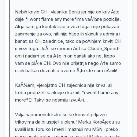
Nebih krivio CH i vlasnika Benju jer nije on kriv Å¡to
daje *i wont flame any more*ima vaÅ¾ne pozicije.
Ali ja sam ga kontaktirao u vezi toga i nije pokazao
zanimanje za ovo, niti nije htjeo ih skinuti s admina i
banati sa CH zajednice, tako da poÄinjem kriviti CH
u vezi toga. JoÅ¡ se moram Äut sa Claude_Speed-
om i nadam se da Ä‡e ih on banati ako ne, lijepo
vam se piÅ¡e CH! Ovo nije prijetnja nego Ä‡e samo
cijeli balkan doznati o ovome Å¡to ste nam uÄinili!
KaÅ¾em, vjerojatno CH zajednica nije kriva, ali
treba poduzeti sankcije i kazniti *i wont flame any
more*E! Takvi se nesmiju izvuÄ‡i...
Valja napomenuti kako su se koristili prljavim
trikovima da bi uspjeli u planu! Marku KoroÅ¡ecu su
uvalili istu foru ko i meni i maznuli mu MSN i preko
njega uvalili meni, a njemu su vratili! Marko je mislio