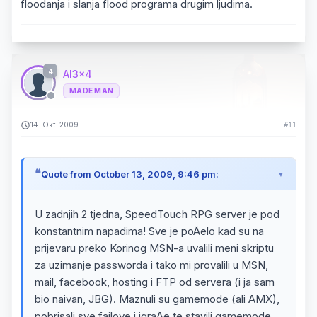
floodanja i slanja flood programa drugim ljudima.
4
Al3x4
MADE MAN
14. Okt. 2009.
#11
Quote from October 13, 2009, 9:46 pm:
U zadnjih 2 tjedna, SpeedTouch RPG server je pod
konstantnim napadima! Sve je poÄelo kad su na
prijevaru preko Korinog MSN-a uvalili meni skriptu
za uzimanje passworda i tako mi provalili u MSN,
mail, facebook, hosting i FTP od servera (i ja sam
bio naivan, JBG). Maznuli su gamemode (ali AMX),
pobrisali sve fajlove i igraÄe te stavili gamemode