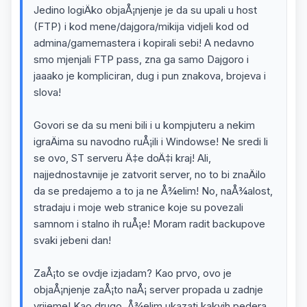
Jedino logiÄko objaÅ¡njenje je da su upali u host
(FTP) i kod mene/dajgora/mikija vidjeli kod od
admina/gamemastera i kopirali sebi! A nedavno
smo mjenjali FTP pass, zna ga samo Dajgoro i
jaaako je kompliciran, dug i pun znakova, brojeva i
slova!
Govori se da su meni bili i u kompjuteru a nekim
igraÄima su navodno ruÅ¡ili i Windowse! Ne sredi li
se ovo, ST serveru Ä‡e doÄ‡i kraj! Ali,
najjednostavnije je zatvorit server, no to bi znaÄilo
da se predajemo a to ja ne Å¾elim! No, naÅ¾alost,
stradaju i moje web stranice koje su povezali
samnom i stalno ih ruÅ¡e! Moram radit backupove
svaki jebeni dan!
ZaÅ¡to se ovdje izjadam? Kao prvo, ovo je
objaÅ¡njenje zaÅ¡to naÅ¡ server propada u zadnje
vrijeme! Kao drugo, Å¾elim ukazati kakvih pedera