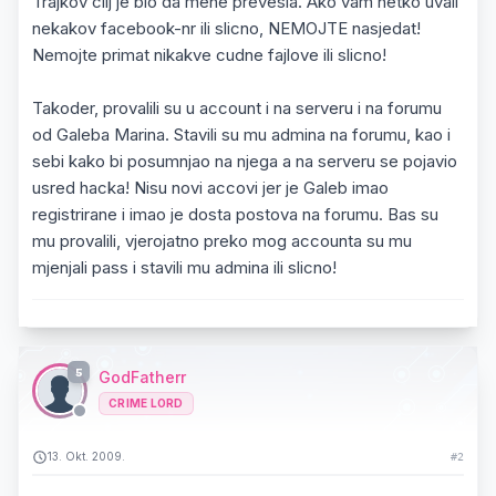
Trajkov cilj je bio da mene prevesla. Ako vam netko uvali
nekakov facebook-nr ili slicno, NEMOJTE nasjedat!
Nemojte primat nikakve cudne fajlove ili slicno!
Takoder, provalili su u account i na serveru i na forumu
od Galeba Marina. Stavili su mu admina na forumu, kao i
sebi kako bi posumnjao na njega a na serveru se pojavio
usred hacka! Nisu novi accovi jer je Galeb imao
registrirane i imao je dosta postova na forumu. Bas su
mu provalili, vjerojatno preko mog accounta su mu
mjenjali pass i stavili mu admina ili slicno!
5
GodFatherr
CRIME LORD
13. Okt. 2009.
#2