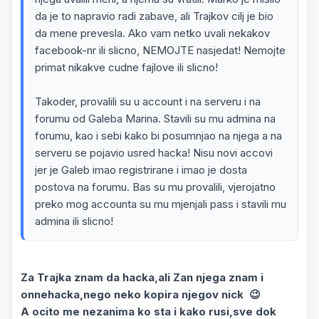
da je to napravio radi zabave, ali Trajkov cilj je bio
da mene prevesla. Ako vam netko uvali nekakov
facebook-nr ili slicno, NEMOJTE nasjedat! Nemojte
primat nikakve cudne fajlove ili slicno!
Takoder, provalili su u account i na serveru i na
forumu od Galeba Marina. Stavili su mu admina na
forumu, kao i sebi kako bi posumnjao na njega a na
serveru se pojavio usred hacka! Nisu novi accovi
jer je Galeb imao registrirane i imao je dosta
postova na forumu. Bas su mu provalili, vjerojatno
preko mog accounta su mu mjenjali pass i stavili mu
admina ili slicno!
Za Trajka znam da hacka,ali Zan njega znam i
onnehacka,nego neko kopira njegov nick 😉
A ocito me nezanima ko sta i kako rusi,sve dok