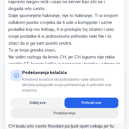
napravio njegov nick i usao na server kao sto se i
dogada vrlo cesto.
Dalje spominjete hakiranje, nije to hakiranje. Ti si svojom
odlukom pustio covjeka da ti ude u kompjuter i uzme
podatke koji mu trebaju, ti si pristupio toj stranici i unio
svoje podatke ili si jednostavno prihvatio neki file i to
znaci da si ga sam pustio unutra.
To je tvoja greska znaci.
Ne vidim razloga da krivis CH, jer CH sigurno nije rekla
unistite ST, barem koliko ja poznajem vlasnika i admina to
sigurno nisu ucinili.
Podešavanja kolačića
Sto se tice gamemode-a, pa to svi znamo i to je i pisalo
Koristimo kolačiće da poboljšamo vaše iskustvo.
na ovom forumu negdje koliko se sjecam da je negdje
Možete prilagoditi svoje preferencije ili prihvatiti sve
kolačiće.
bio procurio mode od CH-a ali samo .amx cini mi se...
Ovdje samo sebe mozete kriviti jer ste pustili sami da
Odbij sve
Prihvati sve
vam uzmu podatku.
Sto se tice floodera, pff pa ko ce to uloviti, to trpis jedno
Podešavanja
vrijeme dok im ne dosadi i gotovo, jer koliko znam i GF i
CH budu isto cesto floodani pa ljudi opet cekaju jer tu