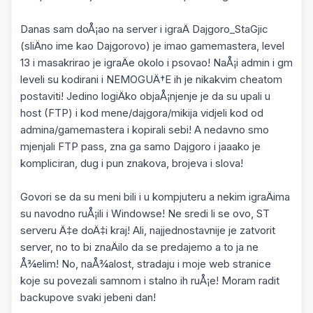
Danas sam doÅ¡ao na server i igraÄ Dajgoro_StaGjic
(sliÄno ime kao Dajgorovo) je imao gamemastera, level
13 i masakrirao je igraÄe okolo i psovao! NaÅ¡i admin i gm
leveli su kodirani i NEMOGUÄ†E ih je nikakvim cheatom
postaviti! Jedino logiÄko objaÅ¡njenje je da su upali u
host (FTP) i kod mene/dajgora/mikija vidjeli kod od
admina/gamemastera i kopirali sebi! A nedavno smo
mjenjali FTP pass, zna ga samo Dajgoro i jaaako je
kompliciran, dug i pun znakova, brojeva i slova!
Govori se da su meni bili i u kompjuteru a nekim igraÄima
su navodno ruÅ¡ili i Windowse! Ne sredi li se ovo, ST
serveru Ä‡e doÄ‡i kraj! Ali, najjednostavnije je zatvorit
server, no to bi znaÄilo da se predajemo a to ja ne
Å¾elim! No, naÅ¾alost, stradaju i moje web stranice
koje su povezali samnom i stalno ih ruÅ¡e! Moram radit
backupove svaki jebeni dan!