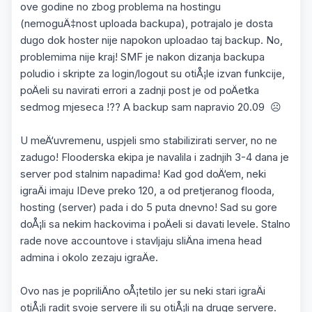
ove godine no zbog problema na hostingu
(nemoguÄ‡nost uploada backupa), potrajalo je dosta
dugo dok hoster nije napokon uploadao taj backup. No,
problemima nije kraj! SMF je nakon dizanja backupa
poludio i skripte za login/logout su otiÅ¡le izvan funkcije,
poÄeli su navirati errori a zadnji post je od poÄetka
sedmog mjeseca !?? A backup sam napravio 20.09 ☹️
U meÄ‘uvremenu, uspjeli smo stabilizirati server, no ne
zadugo! Flooderska ekipa je navalila i zadnjih 3-4 dana je
server pod stalnim napadima! Kad god doÄ‘em, neki
igraÄi imaju IDeve preko 120, a od pretjeranog flooda,
hosting (server) pada i do 5 puta dnevno! Sad su gore
doÅ¡li sa nekim hackovima i poÄeli si davati levele. Stalno
rade nove accountove i stavljaju sliÄna imena head
admina i okolo zezaju igraÄe.
Ovo nas je popriliÄno oÅ¡tetilo jer su neki stari igraÄi
otiÅ¡li radit svoje servere ili su otiÅ¡li na druge servere.