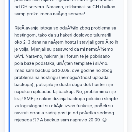
od CH servera. Naravno, reklamirali su CH i balkan
samp preko imena naÅ¡eg servera!
RijeÅ¡avanje istoga se oduÅ¾ilo zbog problema sa
hostingom, tako da su hakeri doslovce tulumarili
oko 2-3 dana na naÅ¡em hostu i stavljali gore Å¡to ih
je volja. Mjenjali su password da mi nemoÅ¾emo
uÄ‡i. Naravno, hakiran je i forum te je pobrisano
pola baze podataka, uniÅ¡ten template i sliÄno.
Imao sam backup od 20.09. ove godine no zbog
problema na hostingu (nemoguÄ‡nost uploada
backupa), potrajalo je dosta dugo dok hoster nije
napokon uploadao taj backup. No, problemima nije
kraj! SMF je nakon dizanja backupa poludio i skripte
za login/logout su otiÅ¡le izvan funkcije, poÄeli su
navirati errori a zadnji post je od poÄetka sedmog
mjeseca !?? A backup sam napravio 20.09 ☹️