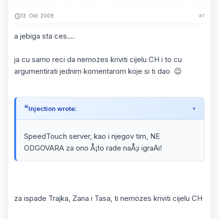
13. Okt. 2009.
#7
a jebiga sta ces....
ja cu samo reci da nemozes kriviti cijelu CH i to cu
argumentirati jednim komentarom koje si ti dao 😉
Injection wrote:
SpeedTouch server, kao i njegov tim, NE
ODGOVARA za ono Å¡to rade naÅ¡i igraÄi!
za ispade Trajka, Zana i Tasa, ti nemozes kriviti cijelu CH