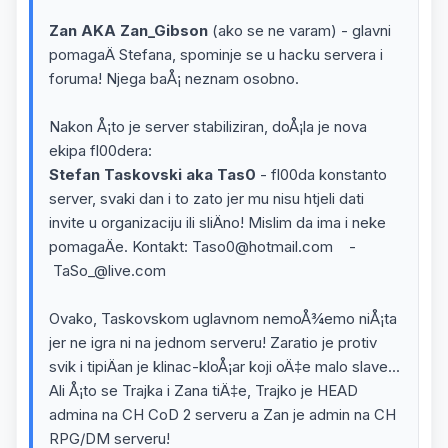
Zan AKA Zan_Gibson
(ako se ne varam) - glavni
pomagaÄ Stefana, spominje se u hacku servera i
foruma! Njega baÅ¡ neznam osobno.
Nakon Å¡to je server stabiliziran, doÅ¡la je nova
ekipa fl00dera:
Stefan Taskovski aka Tas0
- fl00da konstanto
server, svaki dan i to zato jer mu nisu htjeli dati
invite u organizaciju ili sliÄno! Mislim da ima i neke
pomagaÄe. Kontakt: Taso0@hotmail.com -
TaSo_@live.com
Ovako, Taskovskom uglavnom nemoÅ¾emo niÅ¡ta
jer ne igra ni na jednom serveru! Zaratio je protiv
svik i tipiÄan je klinac-kloÅ¡ar koji oÄ‡e malo slave...
Ali Å¡to se Trajka i Zana tiÄ‡e, Trajko je HEAD
admina na CH CoD 2 serveru a Zan je admin na CH
RPG/DM serveru!