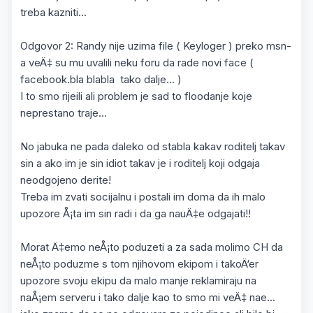
treba kazniti...
Odgovor 2: Randy nije uzima file ( Keyloger ) preko msn-
a veÄ‡ su mu uvalili neku foru da rade novi face (
facebook.bla blabla tako dalje... )
I to smo rijeili ali problem je sad to floodanje koje
neprestano traje...
No jabuka ne pada daleko od stabla kakav roditelj takav
sin a ako im je sin idiot takav je i roditelj koji odgaja
neodgojeno derite!
Treba im zvati socijalnu i postali im doma da ih malo
upozore Å¡ta im sin radi i da ga nauÄ‡e odgajati!!
Morat Ä‡emo neÅ¡to poduzeti a za sada molimo CH da
neÅ¡to poduzme s tom njihovom ekipom i takoÄ‘er
upozore svoju ekipu da malo manje reklamiraju na
naÅ¡em serveru i tako dalje kao to smo mi veÄ‡ nae...