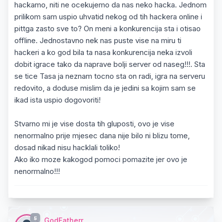
hackamo, niti ne ocekujemo da nas neko hacka. Jednom
prilikom sam uspio uhvatid nekog od tih hackera online i
pittga zasto sve to? On meni a konkurencija sta i otisao
offline. Jednostavno nek nas puste vise na miru ti
hackeri a ko god bila ta nasa konkurencija neka izvoli
dobit igrace tako da naprave bolji server od naseg!!!. Sta
se tice Tasa ja neznam tocno sta on radi, igra na serveru
redovito, a doduse mislim da je jedini sa kojim sam se
ikad ista uspio dogovoriti!
Stvarno mi je vise dosta tih gluposti, ovo je vise
nenormalno prije mjesec dana nije bilo ni blizu tome,
dosad nikad nisu hacklali toliko!
Ako iko moze kakogod pomoci pomazite jer ovo je
nenormalno!!!
5
GodFatherr