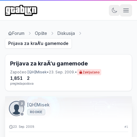
Forum
Opšte
Diskusija
Prijava za kraÄ‘u gamemode
Prijava za kraÄ‘u gamemode
Započeo
[QH]Misek
•
23. Sep. 2009.
•
Zaključano
1,851
2
pregleda
postova
2
[QH]Misek
ROOKIE
23. Sep. 2009.
#1