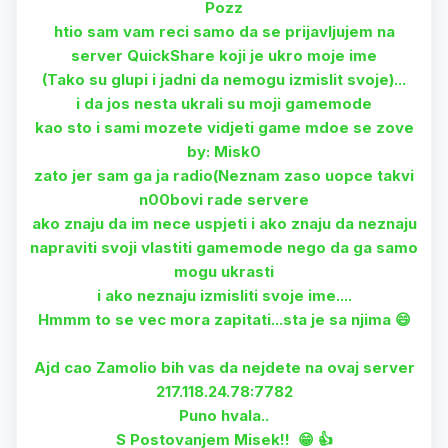
Pozz
htio sam vam reci samo da se prijavljujem na
server QuickShare koji je ukro moje ime
(Tako su glupi i jadni da nemogu izmislit svoje)...
i da jos nesta ukrali su moji gamemode
kao sto i sami mozete vidjeti game mdoe se zove
by: Misk0
zato jer sam ga ja radio(Neznam zaso uopce takvi
n00bovi rade servere
ako znaju da im nece uspjeti i ako znaju da neznaju
napraviti svoji vlastiti gamemode nego da ga samo
mogu ukrasti
i ako neznaju izmisliti svoje ime....
Hmmm to se vec mora zapitati...sta je sa njima 😄
Ajd cao Zamolio bih vas da nejdete na ovaj server
217.118.24.78:7782
Puno hvala..
S Postovanjem Misek!! 😁 👍