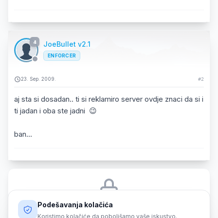
4
JoeBullet v2.1
ENFORCER
23. Sep. 2009.
#2
aj sta si dosadan.. ti si reklamiro server ovdje znaci da si i
ti jadan i oba ste jadni 😉
ban...
Podešavanja kolačića
Morate biti prijavljeni da biste odgovorili na ovu temu.
Koristimo kolačiće da poboljšamo vaše iskustvo.