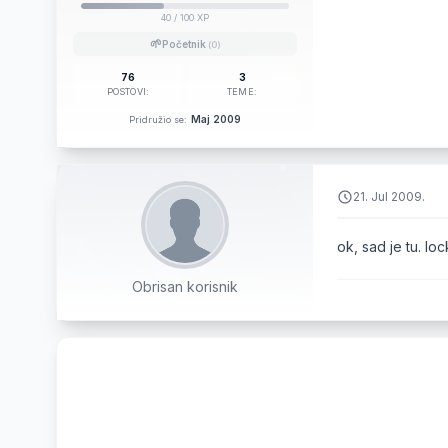
40
/ 100 XP
🌱
Početnik
(0)
76
3
POSTOVI:
TEME:
Maj 2009
Pridružio se:
21. Jul 2009.
ok, sad je tu. loc
Obrisan korisnik