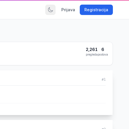
Prijava
Registracija
2,261
6
pregleda
postova
#1