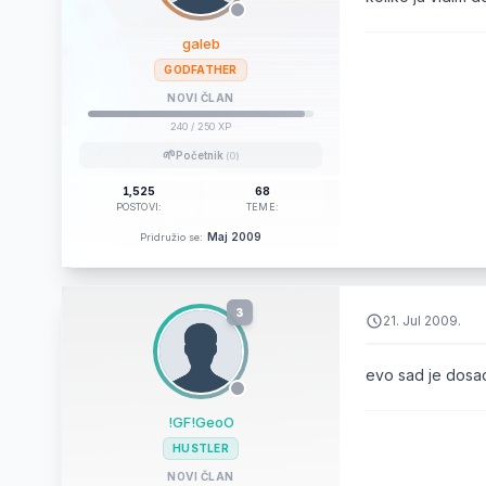
galeb
GODFATHER
NOVI ČLAN
240
/ 250 XP
🌱
Početnik
(0)
1,525
68
POSTOVI:
TEME:
Maj 2009
Pridružio se:
3
21. Jul 2009.
evo sad je dosao
!GF!GeoO
HUSTLER
NOVI ČLAN