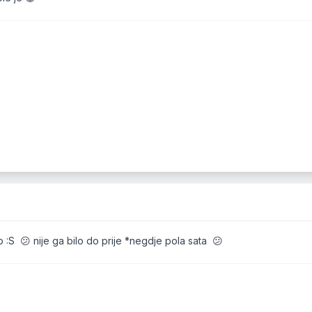
 :S 😕 nije ga bilo do prije *negdje pola sata 😕