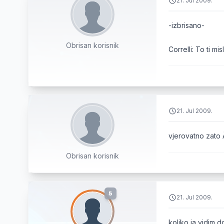
21. Jul 2009.
-izbrisano-
Obrisan korisnik
Correlli: To ti m
21. Jul 2009.
vjerovatno zato 
Obrisan korisnik
5
21. Jul 2009.
koliko ja vidim d