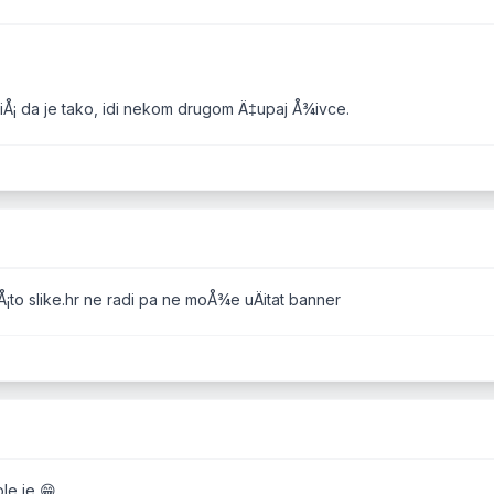
isliÅ¡ da je tako, idi nekom drugom Ä‡upaj Å¾ivce.
Å¡to slike.hr ne radi pa ne moÅ¾e uÄitat banner
ole je 😁