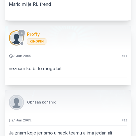
Mario mi je RL frend
5
Proffy
KINGPIN
7. Jun 2009.
#11
neznam ko bi to mogo bit
Obrisan korisnik
7. Jun 2009.
#12
Ja znam koje jer smo u hack teamu a ima jedan ali