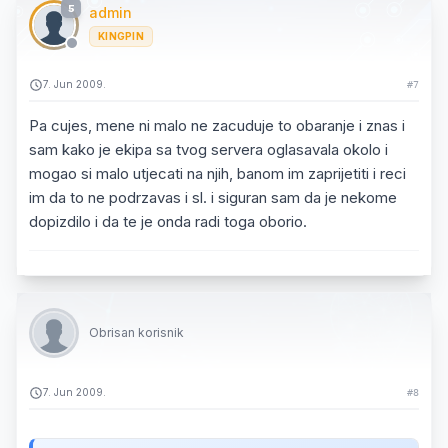
5
admin
KINGPIN
7. Jun 2009.
#7
Pa cujes, mene ni malo ne zacuduje to obaranje i znas i
sam kako je ekipa sa tvog servera oglasavala okolo i
mogao si malo utjecati na njih, banom im zaprijetiti i reci
im da to ne podrzavas i sl. i siguran sam da je nekome
dopizdilo i da te je onda radi toga oborio.
Obrisan korisnik
7. Jun 2009.
#8