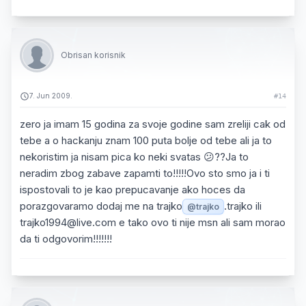
Obrisan korisnik
7. Jun 2009.
#14
zero ja imam 15 godina za svoje godine sam zreliji cak od
tebe a o hackanju znam 100 puta bolje od tebe ali ja to
nekoristim ja nisam pica ko neki svatas 😕??Ja to
neradim zbog zabave zapamti to!!!!!Ovo sto smo ja i ti
ispostovali to je kao prepucavanje ako hoces da
porazgovaramo dodaj me na trajko
.trajko ili
@trajko
trajko1994@live.com e tako ovo ti nije msn ali sam morao
da ti odgovorim!!!!!!!