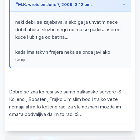
M.K. wrote on June 7, 2009, 3:12 pm:
neki debil se zajebava, a ako ga ja uhvatim nece
dobit abuse sluzbu nego cu mu se parkirat ispred
kuce i ubit ga od batina...
kada ima takvih frajera neka se onda javi ako
smije...
Dobro se zna ko rusi sve samp balkanske servere :S
Koljeno , Booster , Trajko .. mislim boo i trajko veze
nemaju al im to koljeno radi za sta neznam mozda im
cma*a podvaljiva da im to radi :S ..