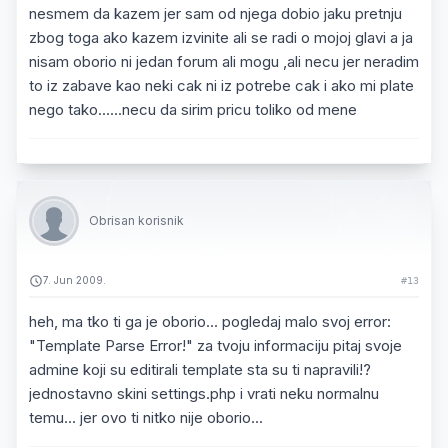
nesmem da kazem jer sam od njega dobio jaku pretnju
zbog toga ako kazem izvinite ali se radi o mojoj glavi a ja
nisam oborio ni jedan forum ali mogu ,ali necu jer neradim
to iz zabave kao neki cak ni iz potrebe cak i ako mi plate
nego tako......necu da sirim pricu toliko od mene
Obrisan korisnik
7. Jun 2009.
#13
heh, ma tko ti ga je oborio... pogledaj malo svoj error:
"Template Parse Error!" za tvoju informaciju pitaj svoje
admine koji su editirali template sta su ti napravili!?
jednostavno skini settings.php i vrati neku normalnu
temu... jer ovo ti nitko nije oborio...