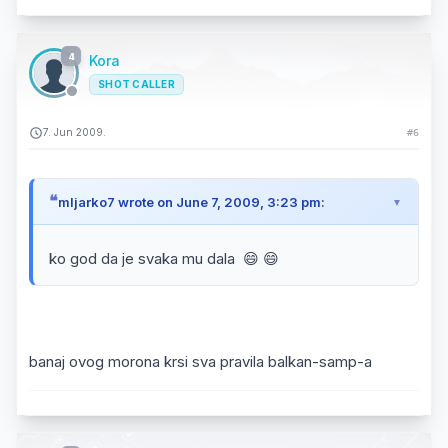
4
Kora
SHOT CALLER
7. Jun 2009.
#6
mljarko7 wrote on June 7, 2009, 3:23 pm:
ko god da je svaka mu dala 😄 😄
banaj ovog morona krsi sva pravila balkan-samp-a