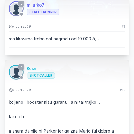
2
mljarko7
STREET RUNNER
7. Jun 2009.
#9
ma likovima treba dat nagradu od 10.000 â‚¬
4
Kora
SHOT CALLER
7. Jun 2009.
#10
koljeno i booster nisu garant... a ni taj trajko...
tako da...
a znam da nije ni Parker jer ga zna Mario ful dobro a