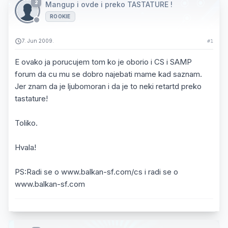
2
Mangup i ovde i preko TASTATURE !
ROOKIE
7. Jun 2009.
#1
E ovako ja porucujem tom ko je oborio i CS i SAMP
forum da cu mu se dobro najebati mame kad saznam.
Jer znam da je ljubomoran i da je to neki retartd preko
tastature!
Toliko.
Hvala!
PS:Radi se o www.balkan-sf.com/cs i radi se o
www.balkan-sf.com