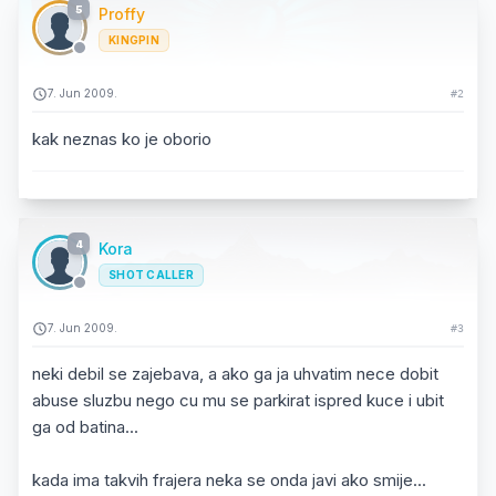
5
Proffy
KINGPIN
7. Jun 2009.
#2
kak neznas ko je oborio
4
Kora
SHOT CALLER
7. Jun 2009.
#3
neki debil se zajebava, a ako ga ja uhvatim nece dobit
abuse sluzbu nego cu mu se parkirat ispred kuce i ubit
ga od batina...
kada ima takvih frajera neka se onda javi ako smije...