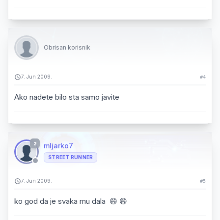
Obrisan korisnik
7. Jun 2009.
#4
Ako nadete bilo sta samo javite
2
mljarko7
STREET RUNNER
7. Jun 2009.
#5
ko god da je svaka mu dala 😄 😄