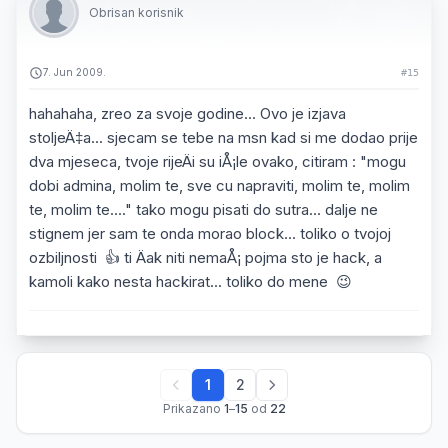
Obrisan korisnik
7. Jun 2009.
#15
hahahaha, zreo za svoje godine... Ovo je izjava
stoljeÄ‡a... sjecam se tebe na msn kad si me dodao prije
dva mjeseca, tvoje rijeÄi su iÅ¡le ovako, citiram : "mogu
dobi admina, molim te, sve cu napraviti, molim te, molim
te, molim te...." tako mogu pisati do sutra... dalje ne
stignem jer sam te onda morao block... toliko o tvojoj
ozbiljnosti 👍 ti Äak niti nemaÅ¡ pojma sto je hack, a
kamoli kako nesta hackirat... toliko do mene 😉
1
2
Prikazano
1
–
15
od
22