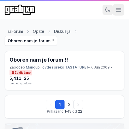
Forum
Opšte
Diskusija
Oboren nam je forum !!
Oboren nam je forum !!
Započeo
Mangup i ovde i preko TASTATURE !
•
7. Jun 2009.
•
Zaključano
5,411
25
pregleda
postova
1
2
Prikazano
1
–
15
od
22