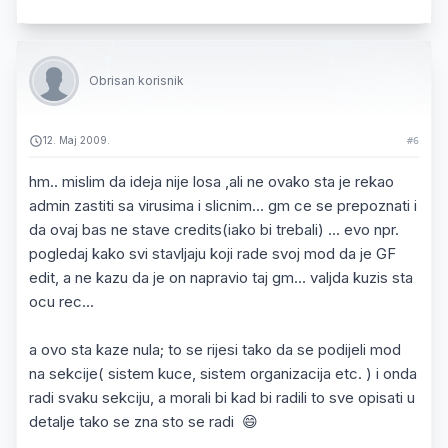
Obrisan korisnik
12. Maj 2009.
#6
hm.. mislim da ideja nije losa ,ali ne ovako sta je rekao
admin zastiti sa virusima i slicnim... gm ce se prepoznati i
da ovaj bas ne stave credits(iako bi trebali) ... evo npr.
pogledaj kako svi stavljaju koji rade svoj mod da je GF
edit, a ne kazu da je on napravio taj gm... valjda kuzis sta
ocu rec...
a ovo sta kaze nula; to se rijesi tako da se podijeli mod
na sekcije( sistem kuce, sistem organizacija etc. ) i onda
radi svaku sekciju, a morali bi kad bi radili to sve opisati u
detalje tako se zna sto se radi 😄