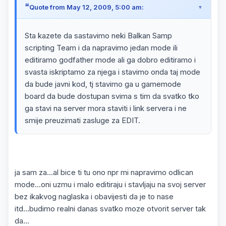
Quote from May 12, 2009, 5:00 am:
Sta kazete da sastavimo neki Balkan Samp
scripting Team i da napravimo jedan mode ili
editiramo godfather mode ali ga dobro editiramo i
svasta iskriptamo za njega i stavimo onda taj mode
da bude javni kod, tj stavimo ga u gamemode
board da bude dostupan svima s tim da svatko tko
ga stavi na server mora staviti i link servera i ne
smije preuzimati zasluge za EDIT.
ja sam za...al bice ti tu ono npr mi napravimo odlican
mode...oni uzmu i malo editiraju i stavljaju na svoj server
bez ikakvog naglaska i obavijesti da je to nase
itd...budimo realni danas svatko moze otvorit server tak
da...