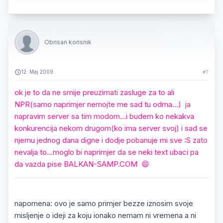
Obrisan korisnik
12. Maj 2009.
#7
ok je to da ne smije preuzimati zasluge za to ali
NPR(samo naprimjer nemojte me sad tu odma...) ja
napravim server sa tim modom...i budem ko nekakva
konkurencija nekom drugom(ko ima server svoj) i sad se
njemu jednog dana digne i dodje pobanuje mi sve :S zato
nevalja to...moglo bi naprimjer da se neki text ubaci pa
da vazda pise
BALKAN-SAMP.COM
😄
napomena: ovo je samo primjer bezze iznosim svoje
misljenje o ideji za koju ionako nemam ni vremena a ni