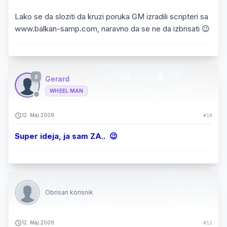
Lako se da sloziti da kruzi poruka GM izradili scripteri sa
www.balkan-samp.com, naravno da se ne da izbrisati 😉
2
Gerard
WHEEL MAN
12. Maj 2009.
#10
Super ideja, ja sam ZA.. 😉
Obrisan korisnik
12. Maj 2009.
#11