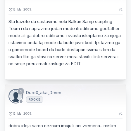
12. Maj 2009.
#1
Sta kazete da sastavimo neki Balkan Samp scripting
Team i da napravimo jedan mode ili editiramo godfather
mode ali ga dobro editiramo i svasta iskriptamo za njega
i stavimo onda taj mode da bude javni kod, tj stavimo ga
u gamemode board da bude dostupan svima s tim da
svatko tko ga stavi na server mora staviti i link servera i
ne smije preuzimati zasluge za EDIT.
2
DureX_aka_Drveni
ROOKIE
12. Maj 2009.
#2
dobra ideja samo neznam imaju li oni vremena...mislim