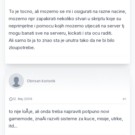
To je tocno, ali mozemo se mi i osigurati na razne nacine,
mozemo npr zapakirati nekoliko stvari u skriptu koje su
neprimjetne i pomocu kojih mozemo utjecati na server tj
mogu banati sve na serveru, kickati i sta ocu raditi.
Ali samo bi ja to znao sta je unutra tako da ne bi bilo
zloupotrebe.
Obrisan korisnik
12. Maj 2009.
#5
to nije loÅ¡e, ali onda treba napraviti potpuno novi
gamemode, znaÄi razviti sisteme za kuce, misije, utrke,
itd...