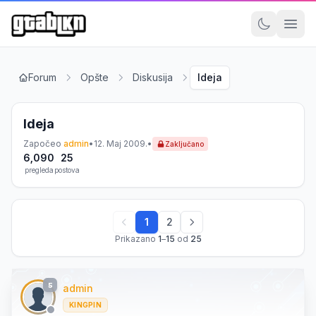
Forum
Opšte
Diskusija
Ideja
Ideja
Započeo
admin
•
12. Maj 2009.
•
Zaključano
6,090
25
pregleda
postova
1
2
Prikazano
1
–
15
od
25
5
admin
KINGPIN