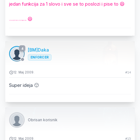
jedan funkcija za 1 slovo i sve se to poslozi i pise to 😄
😄
i svi su zivjeli sretno do kraja zivota
4
[BM]Daka
ENFORCER
12. Maj 2009.
#14
Super ideja 🙂
Obrisan korisnik
12. Maj 2009.
#15