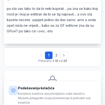
pa sta vas tako to da bi neki kopirali .. pa zna se kako koji
mod je i koji je editiran da bi se taj napravil... a ovo sta
kazete necete uspijeti jedino da das samo .amx a onda
opet nista ne vrijedi... kako se za GF editove zna da su
GFovi? pa tako ce i ovo.. eto
1
2
Prikazano
1
–
15
od
25
Podešavanja kolačića
Morate biti prijavljeni da biste odgovorili na ovu temu.
Koristimo kolačiće da poboljšamo vaše iskustvo.
Možete prilagoditi svoje preferencije ili prihvatiti sve
Prijava
kolačiće.