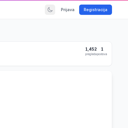
Prijava
Registracija
1,452
1
pregleda
postova