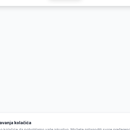
vanja kolačića
o kolačiće da poboljšamo vaše iskustvo. Možete prilagoditi svoje preferencije 