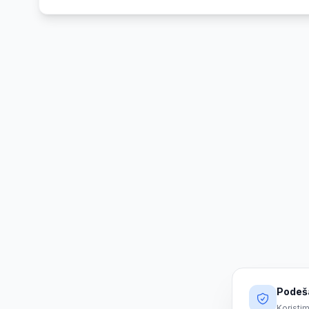
Podeša
Koristim