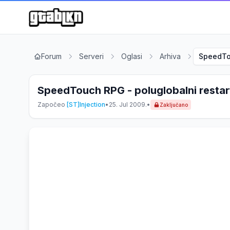
Forum
Serveri
Oglasi
Arhiva
SpeedTou
SpeedTouch RPG - poluglobalni restart
Započeo
[ST]Injection
•
25. Jul 2009.
•
Zaključano