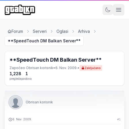
Forum
Serveri
Oglasi
Arhiva
**SpeedTouch DM Balkan Server**
**SpeedTouch DM Balkan Server**
Započeo
Obrisan korisnik
•
6. Nov. 2009.
•
Zaključano
1,228
1
pregleda
postova
Obrisan korisnik
6. Nov. 2009.
#1