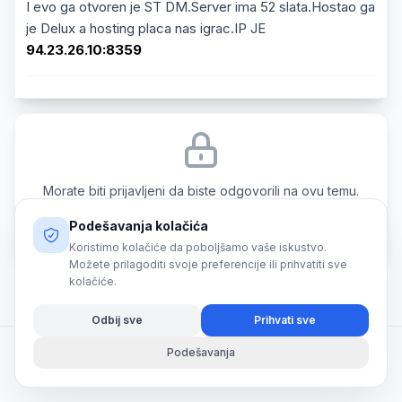
I evo ga otvoren je ST DM.Server ima 52 slata.Hostao ga
je Delux a hosting placa nas igrac.IP JE
94.23.26.10:8359
Morate biti prijavljeni da biste odgovorili na ovu temu.
Podešavanja kolačića
Prijava
Koristimo kolačiće da poboljšamo vaše iskustvo.
Možete prilagoditi svoje preferencije ili prihvatiti sve
kolačiće.
Odbij sve
Prihvati sve
Podešavanja
© 2026 SmartShark. All rights reserved.
Powered by
Momentum
|
v2026.3.001 Alpha