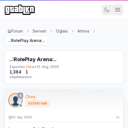
Forum
Serveri
Oglasi
Arhiva
..:RolePlay Arena:..
..:RolePlay Arena:..
Započeo
Chris
•
10. Avg. 2009.
1,384
1
pregleda
postova
5
Chris
GODFATHER
10. Avg. 2009.
#1