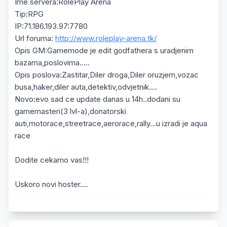
Ime servera:RolePlay Arena
Tip:RPG
IP:71.186.193.97:7780
Url foruma:
http://www.roleplay-arena.tk/
Opis GM:Gamemode je edit godfathera s uradjenim
bazama,poslovima.....
Opis poslova:Zastitar,Diler droga,Diler oruzjem,vozac
busa,haker,diler auta,detektiv,odvjetnik....
Novo:evo sad ce update danas u 14h..dodani su
gamemasteri(3 lvl-a),donatorski
auti,motorace,streetrace,aerorace,rally...u izradi je aqua
race
Dodite cekamo vas!!!
Uskoro novi hoster....