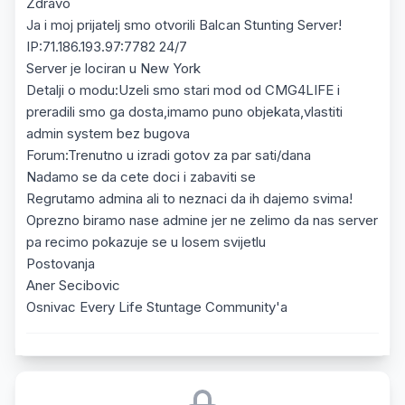
Zdravo
Ja i moj prijatelj smo otvorili Balcan Stunting Server!
IP:71.186.193.97:7782 24/7
Server je lociran u New York
Detalji o modu:Uzeli smo stari mod od CMG4LIFE i
preradili smo ga dosta,imamo puno objekata,vlastiti
admin system bez bugova
Forum:Trenutno u izradi gotov za par sati/dana
Nadamo se da cete doci i zabaviti se
Regrutamo admina ali to neznaci da ih dajemo svima!
Oprezno biramo nase admine jer ne zelimo da nas server
pa recimo pokazuje se u losem svijetlu
Postovanja
Aner Secibovic
Osnivac Every Life Stuntage Community'a