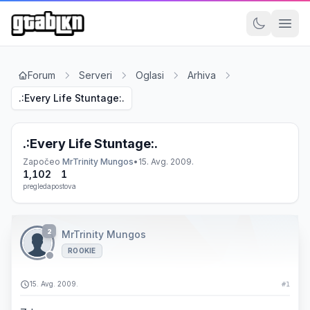
Forum
Serveri
Oglasi
Arhiva
.:Every Life Stuntage:.
.:Every Life Stuntage:.
Započeo
MrTrinity Mungos
•
15. Avg. 2009.
1,102
1
pregleda
postova
2
MrTrinity Mungos
ROOKIE
15. Avg. 2009.
#1