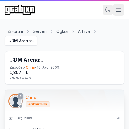
Forum
Serveri
Oglasi
Arhiva
..:DM Arena:..
..:DM Arena:..
Započeo
Chris
•
10. Avg. 2009.
1,307
1
pregleda
postova
5
Chris
GODFATHER
10. Avg. 2009.
#1