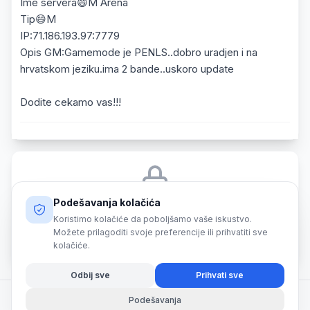
Ime servera😄M Arena
Tip😄M
IP:71.186.193.97:7779
Opis GM:Gamemode je PENLS..dobro uradjen i na
hrvatskom jeziku.ima 2 bande..uskoro update
Dodite cekamo vas!!!
Podešavanja kolačića
Morate biti prijavljeni da biste odgovorili na ovu temu.
Koristimo kolačiće da poboljšamo vaše iskustvo.
Možete prilagoditi svoje preferencije ili prihvatiti sve
Prijava
kolačiće.
Odbij sve
Prihvati sve
Podešavanja
© 2026 SmartShark. All rights reserved.