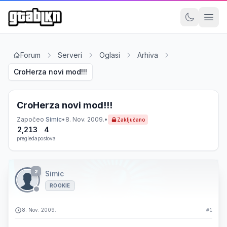
Forum
Serveri
Oglasi
Arhiva
CroHerza novi mod!!!
CroHerza novi mod!!!
Započeo
Simic
•
8. Nov. 2009.
•
Zaključano
2,213
4
pregleda
postova
2
Simic
ROOKIE
8. Nov. 2009.
#1