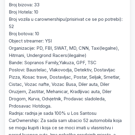
Broj bizova: 33
Broj Hotela: 10
Broj vozila u carownershipu(prisirivat ce se po potrebi):
52
Broj botova: 10
Object streamer: YSI
Organizacije: PD, FBI, SWAT, MD, CNN, Taxi(legalne),
Hitmani, Undergrond Racers(ilegalne)
Bande: Sopranos Family,Yakuza, GPF, TSC
Poslovi: Baustelac, Vlakovodja, Detektiv, Dostavljac
Pizza, Kosac trave, Dostavljac, Postar, Seljak, Smetlar,
Cistac, Vozac nafte, Vozac Busa, Diler auta, Diler
Oruzjem, Zastitar, Mehanicar, Kradljivac auta, Diler
Drogom, Kurva, Odvjetnik, Prodavac sladoleda,
Prdosavac Hotdoga.
Radnja: radnja je sada 100% u Los Santosu
CarOwnership: Za sada sam ubacio 52 automobila koja
se mogu kupiti i koja ce se moci imati u vlasnistvu i
pored kucnog auta. Ima nekoliko prodajnih mjesta, a