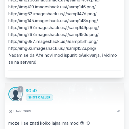
http://img410.imageshack.us/i/samp146.png/
http://img62.imageshack.us/i/samp147d.png/
http://img145.imageshack.us/i/samp148v.png/
http://img267.imageshack.us/i/samp149p.png/
http://img267.imageshack.us/i/samp150u.png/
http://img687.imageshack.us/i/samp151h.png/
http://img62.imageshack.us/i/samp152u.png/
Nadam se da Ä‡e novi mod ispuniti oÄekivanja, i vidimo
se na serveru!
4
SOaD
SHOT CALLER
8. Nov. 2009.
#2
moze li se znati kolko lajna ima mod 😕 :O