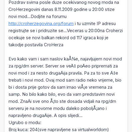
Pozdrav svima posle duze ocekivanog novog moda na
CroHerzegovini danas 8.11.2009 godine u 20:00 stize
novi mod...Dodjite na forumu
http://croherzegovina.org/forum
i tu uzmite IP adresu
registrujte se i pridruzite se...Veceras u 20:00na Croherzi
ocekuje se novi balkan rekord od 117 igraca koji je
takodje postavila CroHerza
Evo kako vam i sam naslov kaÅ¾e, najavljujem novi mod
za rpg/dm server. Server se veÄ‡ poÄeo pripremati za
novi mod i za nesto drugaÄija pravila. Pa za to sve Ä‡e
trebati i novi mod. Ovaj mod sam radio neko vrijeme, bio
bi i dosta prije gotov da sam imao viÅ¡e vremena za
samp. No bilo kako bilo, evo da vam predstavim novi
mod. ZnaÄi sve ono Å¡to ste dosada vidjali na rpg/dm
serveru je na novome modu daleko poboljÅ¡ano i
napravljeno drugaÄije. A opis slijedi...
Ugrubo o modu:
Broj kuca: 204(sve napravljene sa virtualworldom)