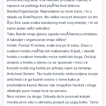
najvece na parkingu kod plaÅ¾e kod dokova.
Bande/Organizacije: Napravljene su nove baze, i to u
skladu sa RolePlayom. No velike novosti donosim sa tim
Å¡to Ä‡e sada svaka banda/org imati svoj interijer, i to ne
samo jedan veÄ‡ nekoliko!
Tako Bande imaju glavnu zgradu+oruÅ¾arnicu+streljanu.
A takodjer i organizacije imaju sliÄno!
Hoteli: Postoji 10 hotela, svaki ima po 8 soba. Znaci u
svakom hotelu moÅ¾e biti maksimalno 8 ljudi, i vlasnik
hotela u svakom trenutku moze iseliti bilo koga. Oni koji
iznajme u hotelu u njemu ce se spawnati i moci ce
koristiti vozila tog hotela po jefinijoj cijeni za rentanje.
Anticheat Sistem: Tko bude koristio nedozvoljena oruzja
anticheat ce ga kazniti ovisno o tome kako je
predvidjena kazna! Novac nije moguÄ‡e hackati i stoga
oÄekujte puno manje love na serveru.
Novi sistem za drogu: Odsada da bi proizveli kokain
morate prvo otici u skrivenu posjed za uzgoj koke. Tamo