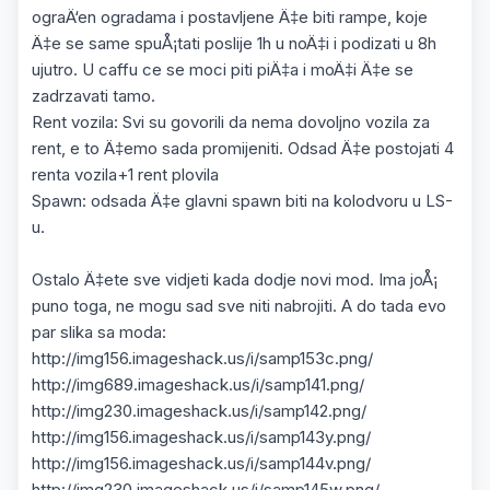
ograÄ‘en ogradama i postavljene Ä‡e biti rampe, koje
Ä‡e se same spuÅ¡tati poslije 1h u noÄ‡i i podizati u 8h
ujutro. U caffu ce se moci piti piÄ‡a i moÄ‡i Ä‡e se
zadrzavati tamo.
Rent vozila: Svi su govorili da nema dovoljno vozila za
rent, e to Ä‡emo sada promijeniti. Odsad Ä‡e postojati 4
renta vozila+1 rent plovila
Spawn: odsada Ä‡e glavni spawn biti na kolodvoru u LS-
u.
Ostalo Ä‡ete sve vidjeti kada dodje novi mod. Ima joÅ¡
puno toga, ne mogu sad sve niti nabrojiti. A do tada evo
par slika sa moda:
http://img156.imageshack.us/i/samp153c.png/
http://img689.imageshack.us/i/samp141.png/
http://img230.imageshack.us/i/samp142.png/
http://img156.imageshack.us/i/samp143y.png/
http://img156.imageshack.us/i/samp144v.png/
http://img230.imageshack.us/i/samp145w.png/