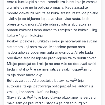
cete u kuci kupiti sjeme i zasaditi iza kuce koja je zarasla
u grmlje da je ne bi policija pronasla. Kada zasadite
morate cekati 20 minuta za koka izraste, raste ide polako
i vidljiv je po biljkama koje sve vise i vise rastu. kada
oberete koju morat Ä‡ete odnijeti istu u laboratorij za
obradu kokaina i tamo Ä‡ete to zamijeniti za kokain - 1kg
koke = 1 gram kokaina.
Poslovi: poslovi su unikatni i svaki je napravljen sa svojim
sistemom koji sam razvio. Mehanicar posao sam
nadogradio sa vucenjem auta ali ovaj puta Ä‡ete kada
odvuÄete auto na mjesto predvidjeno za to dobiti novac!
Misije: postojat ce i misije no one Ä‡e se dodavati svaki
tjedan i stalno Ä‡e se mijenjati. za svakih uspjeÅ¡nih 5
misija dobit Ä‡ete exp.
Botovi: za sada Ä‡e postojati botovi za voÅ¾nju
autobusa, taxija, patroliranja policije(pjeÅ¡ke, autom i u
zraku), konobara u kafu na burgu.
Glavni Burg: PoÅ¡to je burg glavno okupljanje na serveru,
malo sam ga preuredio i stoga Ä‡e odsad burg biti