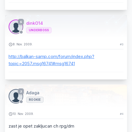
5
dinkO14
UNDERBOSS
8. Nov. 2009.
#3
http://balkan-samp.com/forum/index.php?
topic=2057.msg16741#msg16741
2
Adaga
ROOKIE
10. Nov. 2009.
#4
zast je opet zakljucan ch rpg/dm