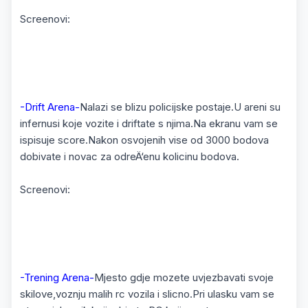
Screenovi:
-Drift Arena-
Nalazi se blizu policijske postaje.U areni su
infernusi koje vozite i driftate s njima.Na ekranu vam se
ispisuje score.Nakon osvojenih vise od 3000 bodova
dobivate i novac za odreÄ‘enu kolicinu bodova.
Screenovi:
-Trening Arena-
Mjesto gdje mozete uvjezbavati svoje
skilove,voznju malih rc vozila i slicno.Pri ulasku vam se