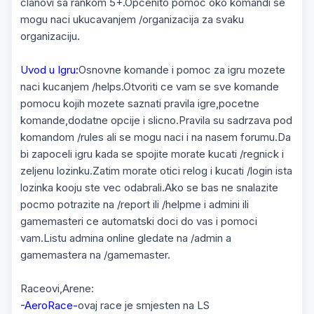
clanovi sa rankom 5+.Opcenito pomoc oko komandi se
mogu naci ukucavanjem /organizacija za svaku
organizaciju.
Uvod u Igru:
Osnovne komande i pomoc za igru mozete
naci kucanjem /helps.Otvoriti ce vam se sve komande
pomocu kojih mozete saznati pravila igre,pocetne
komande,dodatne opcije i slicno.Pravila su sadrzava pod
komandom /rules ali se mogu naci i na nasem forumu.Da
bi zapoceli igru kada se spojite morate kucati /regnick i
zeljenu lozinku.Zatim morate otici relog i kucati /login ista
lozinka kooju ste vec odabrali.Ako se bas ne snalazite
pocmo potrazite na /report ili /helpme i admini ili
gamemasteri ce automatski doci do vas i pomoci
vam.Listu admina online gledate na /admin a
gamemastera na /gamemaster.
Raceovi,Arene:
-AeroRace-
ovaj race je smjesten na LS