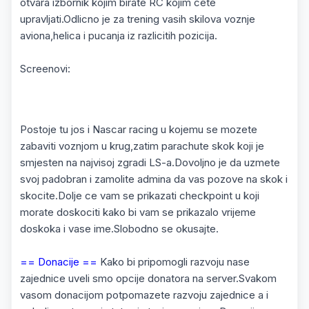
otvara izbornik kojim birate RC kojim cete
upravljati.Odlicno je za trening vasih skilova voznje
aviona,helica i pucanja iz razlicitih pozicija.
Screenovi:
Postoje tu jos i Nascar racing u kojemu se mozete
zabaviti voznjom u krug,zatim parachute skok koji je
smjesten na najvisoj zgradi LS-a.Dovoljno je da uzmete
svoj padobran i zamolite admina da vas pozove na skok i
skocite.Dolje ce vam se prikazati checkpoint u koji
morate doskociti kako bi vam se prikazalo vrijeme
doskoka i vase ime.Slobodno se okusajte.
== Donacije ==
Kako bi pripomogli razvoju nase
zajednice uveli smo opcije donatora na server.Svakom
vasom donacijom potpomazete razvoju zajednice a i