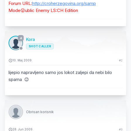
Forum URL:
http://croherzegovina.org/samp
Mode😛ublic Enemy LS:CH Edition
4
Kora
SHOT CALLER
10. Maj 2009.
#2
lijepio napravljeno samo jos lokot zaljepi da nebi bilo
spama 😉
Obrisan korisnik
28. Jun 2009.
#3