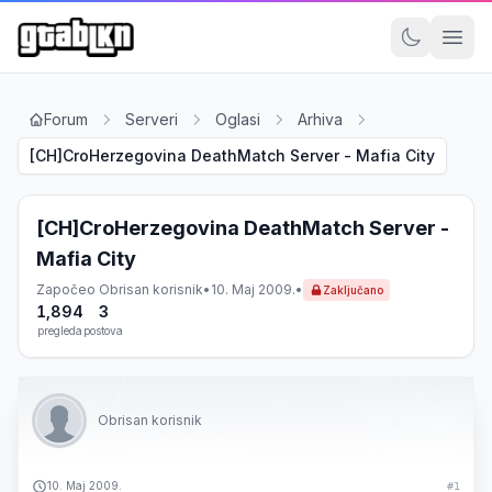
Forum
Serveri
Oglasi
Arhiva
[CH]CroHerzegovina DeathMatch Server - Mafia City
[CH]CroHerzegovina DeathMatch Server -
Mafia City
Započeo
Obrisan korisnik
•
10. Maj 2009.
•
Zaključano
1,894
3
pregleda
postova
Obrisan korisnik
10. Maj 2009.
#1