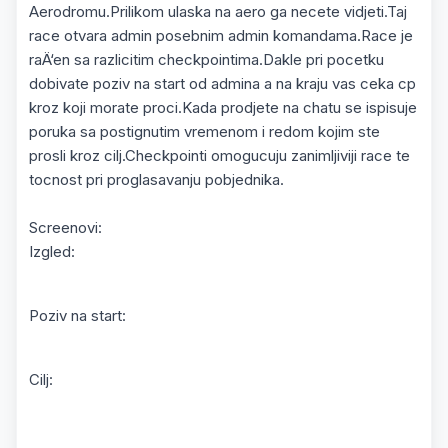
Aerodromu.Prilikom ulaska na aero ga necete vidjeti.Taj
race otvara admin posebnim admin komandama.Race je
raÄ‘en sa razlicitim checkpointima.Dakle pri pocetku
dobivate poziv na start od admina a na kraju vas ceka cp
kroz koji morate proci.Kada prodjete na chatu se ispisuje
poruka sa postignutim vremenom i redom kojim ste
prosli kroz cilj.Checkpointi omogucuju zanimljiviji race te
tocnost pri proglasavanju pobjednika.
Screenovi:
Izgled:
Poziv na start:
Cilj: