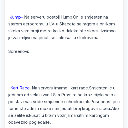
-Jump-
Na serveru postoji i jump.On je smjesten na
starom aerodromu u LV-u.Skacete sa nrgom a prilikom
skoka vam broji metre koliko daleko ste skocili.Iznimno
je zanimljivo natjecati se i okusati u skokovima.
Screenovi:
-Kart Race-
Na serveru imamo i kart race.Smjesten je u
jednom od sela izvan LS-a.Prostire se kroz cijelo selo a
po stazi vas vode smjernice i checkpointi.Posebnost je u
tome sto admin moze namjestati broj krugova racea.Ako
se zelite iskusati u brzim voznjama sitnim kartingom
obavezno pogledajte.