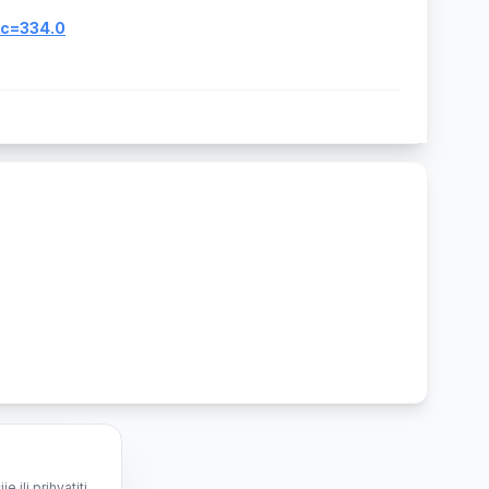
ic=334.0
ili prihvatiti