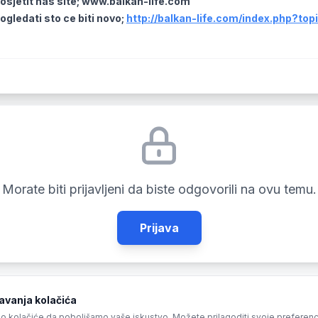
osjetit nas site; www.balkan-life.com
gledati sto ce biti novo;
http://balkan-life.com/index.php?top
Morate biti prijavljeni da biste odgovorili na ovu temu.
Prijava
vanja kolačića
o kolačiće da poboljšamo vaše iskustvo. Možete prilagoditi svoje preferencije 