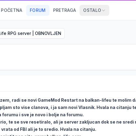
POČETNA
FORUM
PRETRAGA
OSTALO
Life RPG server | OBNOVLJEN
em, radi se novi GameMod Restart na balkan-lifeu te molim da l
pljam sto vise clanova, i ja sam novi Vlasnik. Hvala na citanju 
 forumu i sve je novo i bolje na forumu.
io, te se sve resetiralo, ali je server zakljucan dok se ne sredi
vrata od FBI ali je to sredio. Hvala na citanju.