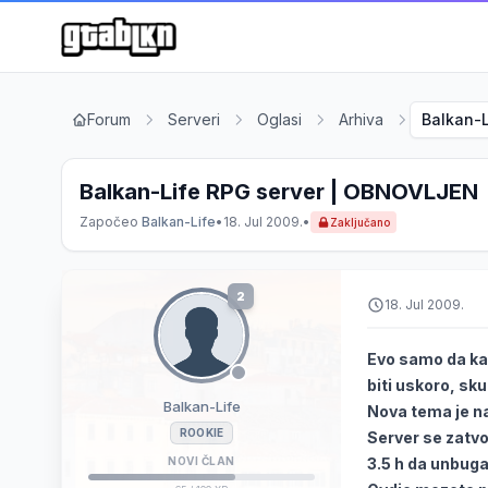
Forum
Serveri
Oglasi
Arhiva
Balkan-
Balkan-Life RPG server | OBNOVLJEN
Započeo
Balkan-Life
•
18. Jul 2009.
•
Zaključano
2
18. Jul 2009.
Evo samo da kaz
biti uskoro, sku
Balkan-Life
Nova tema je na
ROOKIE
Server se zatvor
NOVI ČLAN
3.5 h da unbuga 