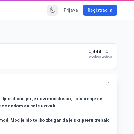
Prijava
Registracija
1,448
1
pregleda
postova
#1
judi dodu, jer je novi mod dosao, i otvorenje ce
te se nadam da cete uzivati.
 mod. Mod je bio toliko zbugan da je skripteru trebalo