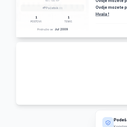
Ovdje mozete p
65
/ 100 XP
Ovdje mozete po
🌱
Početnik
(0)
Hvala !
1
1
POSTOVI:
TEME:
Jul 2009
Pridružio se:
Podeša
Koristim