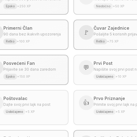
Epsko
+250 XP
Neobično
+50 XP
Primerni Član
Čuvar Zajednice
🚩
90 dana bez ikakvih upozorenja
Pošaljite 5 korisnih prija
Retko
+100 XP
Retko
+75 XP
Posvećeni Fan
Prvi Post
💬
Prijavite se 30 dana zaredom
Napišite svoj prvi post 
Epsko
+150 XP
Uobičajeno
+10 XP
Poštovalac
Prvo Priznanje
👍
Dajte svoj prvi lajk na post
Primite svoj prvi lajk na
Uobičajeno
+5 XP
Uobičajeno
+5 XP