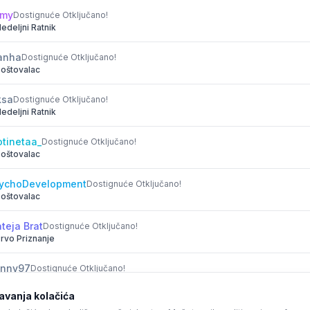
my
Dostignuće Otključano!
edeljni Ratnik
anha
Dostignuće Otključano!
oštovalac
ksa
Dostignuće Otključano!
edeljni Ratnik
otinetaa_
Dostignuće Otključano!
oštovalac
ychoDevelopment
Dostignuće Otključano!
oštovalac
teja Brat
Dostignuće Otključano!
rvo Priznanje
nny97
Dostignuće Otključano!
okretač Tema
vanja kolačića