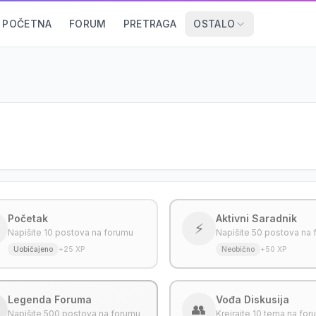
POČETNA
FORUM
PRETRAGA
OSTALO
Početak
Aktivni Saradnik
⚡
Napišite 10 postova na forumu
Napišite 50 postova na
Uobičajeno
+25 XP
Neobično
+50 XP
Legenda Foruma
Vođa Diskusija
👥
Napišite 500 postova na forumu
Kreirajte 10 tema na fo