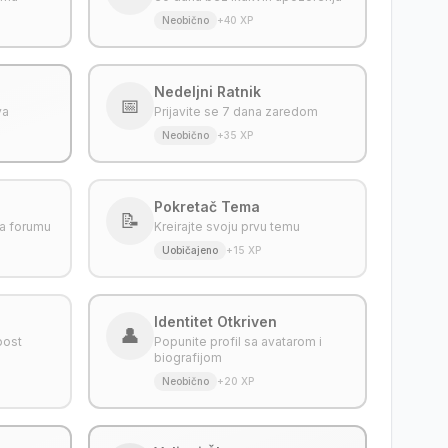
Neobično
+40 XP
Nedeljni Ratnik
📅
va
Prijavite se 7 dana zaredom
Neobično
+35 XP
Pokretač Tema
📝
na forumu
Kreirajte svoju prvu temu
Uobičajeno
+15 XP
Identitet Otkriven
👤
 post
Popunite profil sa avatarom i
biografijom
Neobično
+20 XP