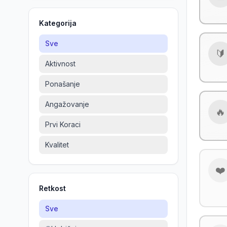
Kategorija
Sve
🔰
Aktivnost
Ponašanje
Angažovanje
🔥
Prvi Koraci
Kvalitet
❤️
Retkost
Sve