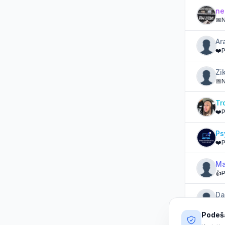
ne
📅
N
Ar
❤️
P
Zi
📅
N
Tr
❤️
P
Ps
❤️
P
Ma
👍
P
Da
📝
P
Podeša