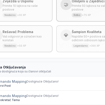
Zvijezda u Usponu
Omiljeni u Zajednici
🤝
Primite 10 lajkova na vaše
Primite 50 lajkova na va
postove
postove
Neobično
+30 XP
Retko
+75 XP
Rešavač Problema
Šampion Kvaliteta
💎
Vaš odgovor je označen kao
Napišite 50+ postova s
koristan
odličnim odnosom lajk
Neobično
+50 XP
Legendarno
+300 XP
 Otključavanja
 dostignuća koja su članovi otključali
rnando Mapping
Dostignuće Otključano!
rvi Post
rnando Mapping
Dostignuće Otključano!
okretač Tema