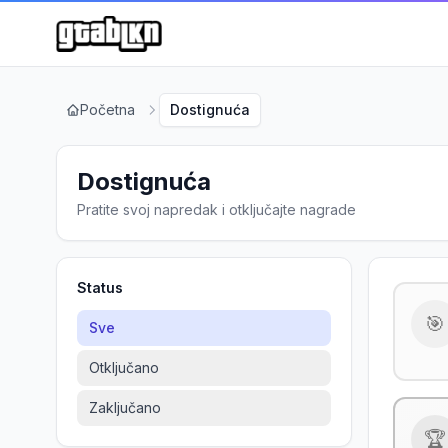
Početna
Dostignuća
Dostignuća
Pratite svoj napredak i otključajte nagrade
Status
🎯
Sve
Otključano
Zaključano
🏆