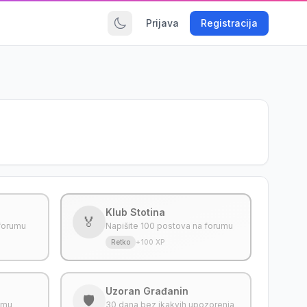
Prijava
Registracija
Klub Stotina
🏅
 forumu
Napišite 100 postova na forumu
Retko
+100 XP
Uzoran Građanin
🛡️
rumu
30 dana bez ikakvih upozorenja