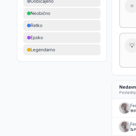
Uobičajeno
⭐
Neobično
Retko
Epsko
💡
Legendarno
Nedavna
Poslednja
Fe
💬
P
Fe
📝
P