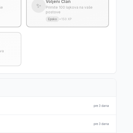
Voljeni Član
✨
še
Primite 100 lajkova na vaše
postove
Epsko
+150 XP
a
ova
pre 3 dana
pre 3 dana